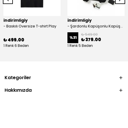
indirimligiy
indirimligiy
- Baskılı Oversize T-shirt Play
- Şardonlu Kapüşonlu Kapüşonlu Kanguru Cep Oversize Lastik Paça Sweatshirt Takimi
₺ 549.00
%
31
₺ 379.00
₺ 499.00
1 Renk 6 Beden
1 Renk 5 Beden
Kategoriler
Hakkımızda