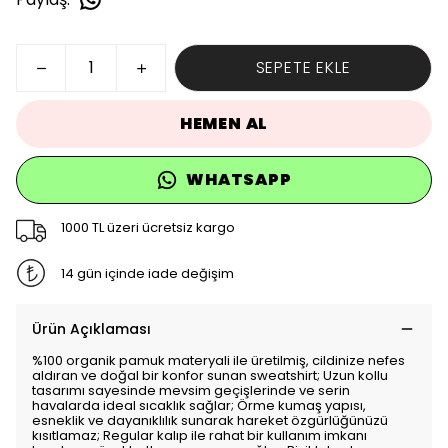
SEPETE EKLE
HEMEN AL
WHATSAPP
1000 TL üzeri ücretsiz kargo
14 gün içinde iade değişim
Ürün Açıklaması
%100 organik pamuk materyali ile üretilmiş, cildinize nefes
aldıran ve doğal bir konfor sunan sweatshirt; Uzun kollu
tasarımı sayesinde mevsim geçişlerinde ve serin
havalarda ideal sıcaklık sağlar; Örme kumaş yapısı,
esneklik ve dayanıklılık sunarak hareket özgürlüğünüzü
kısıtlamaz; Regular kalıp ile rahat bir kullanım imkanı