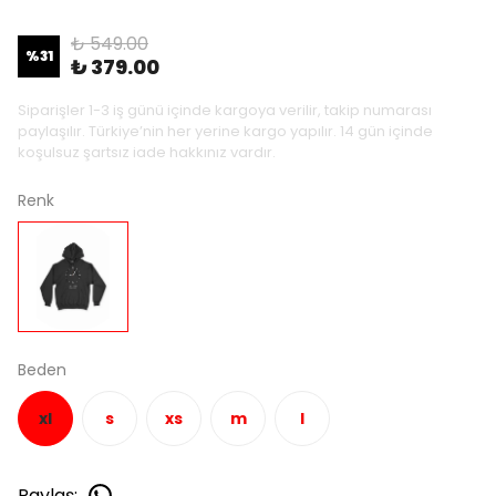
₺ 549.00
%
31
₺ 379.00
Siparişler 1-3 iş günü içinde kargoya verilir, takip numarası
paylaşılır. Türkiye’nin her yerine kargo yapılır. 14 gün içinde
koşulsuz şartsız iade hakkınız vardır.
Renk
Beden
xl
s
xs
m
l
Paylaş
: