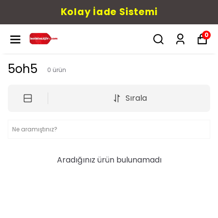
Kolay İade Sistemi
0
5oh5
0
ürün
Sırala
Aradığınız ürün bulunamadı