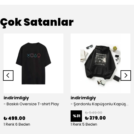
Çok Satanlar
indirimligiy
indirimligiy
- Baskılı Oversize T-shirt Play
- Şardonlu Kapüşonlu Kapüşonlu Kanguru Cep Oversize Lastik Paça Sweatshirt Takimi
₺ 549.00
%
31
₺ 379.00
₺ 499.00
1 Renk 6 Beden
1 Renk 5 Beden