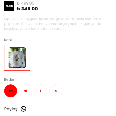
₺ 499.00
%
30
₺ 349.00
Siparişler 1-3 iş günü içinde kargoya verilir, takip numarası
paylaşılır. Türkiye’nin her yerine kargo yapılır. 14 gün içinde
koşulsuz şartsız iade hakkınız vardır.
Renk
Beden
m
xl
l
s
Paylaş
: