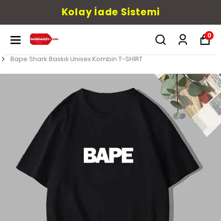
Kolay İade Sistemi
0
Bape Shark Baskılı Unisex Kombin T-SHİRT