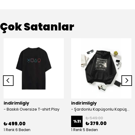
Çok Satanlar
indirimligiy
indirimligiy
- Baskılı Oversize T-shirt Play
- Şardonlu Kapüşonlu Kapüşonlu Kanguru Cep Oversize Lastik Paça Sweatshirt Takimi
₺ 549.00
%
31
₺ 379.00
₺ 499.00
1 Renk 6 Beden
1 Renk 5 Beden