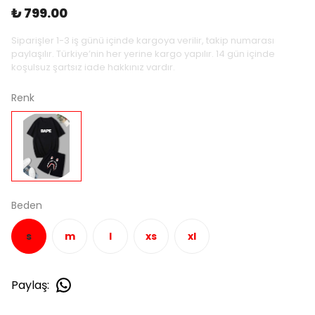
₺ 799.00
Siparişler 1-3 iş günü içinde kargoya verilir, takip numarası
paylaşılır. Türkiye’nin her yerine kargo yapılır. 14 gün içinde
koşulsuz şartsız iade hakkınız vardır.
Renk
Beden
s
m
l
xs
xl
Paylaş
: