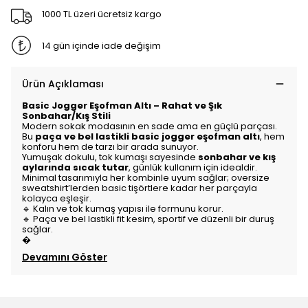
1000 TL üzeri ücretsiz kargo
14 gün içinde iade değişim
Ürün Açıklaması
Basic Jogger Eşofman Altı – Rahat ve Şık
Sonbahar/Kış Stili
Modern sokak modasının en sade ama en güçlü parçası.
Bu
paça ve bel lastikli basic jogger eşofman altı
, hem
konforu hem de tarzı bir arada sunuyor.
Yumuşak dokulu, tok kumaşı sayesinde
sonbahar ve kış
aylarında sıcak tutar
, günlük kullanım için idealdir.
Minimal tasarımıyla her kombinle uyum sağlar; oversize
sweatshirt’lerden basic tişörtlere kadar her parçayla
kolayca eşleşir.
🔹 Kalın ve tok kumaş yapısı ile formunu korur.
🔹 Paça ve bel lastikli fit kesim, sportif ve düzenli bir duruş
sağlar.
�
Devamını Göster