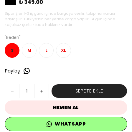
₺ 349.00
Siparişler 1-3 iş günü içinde kargoya verilir, takip numarası
paylaşılır. Türkiye’nin her yerine kargo yapılır. 14 gün içinde
koşulsuz şartsız iade hakkınız vardır.
"Beden"
S
M
L
XL
Paylaş
:
SEPETE EKLE
HEMEN AL
WHATSAPP