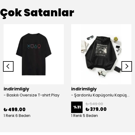
Çok Satanlar
indirimligiy
indirimligiy
- Baskılı Oversize T-shirt Play
- Şardonlu Kapüşonlu Kapüşonlu Kanguru Cep Oversize Lastik Paça Sweatshirt Takimi
₺ 549.00
%
31
₺ 379.00
₺ 499.00
1 Renk 6 Beden
1 Renk 5 Beden