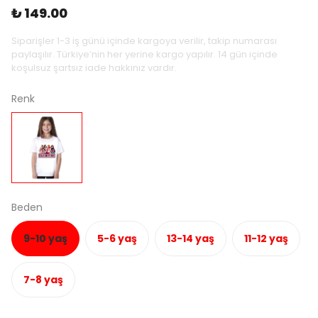
₺ 149.00
Siparişler 1-3 iş günü içinde kargoya verilir, takip numarası
paylaşılır. Türkiye’nin her yerine kargo yapılır. 14 gün içinde
koşulsuz şartsız iade hakkınız vardır.
Renk
Beden
9-10 yaş
5-6 yaş
13-14 yaş
11-12 yaş
7-8 yaş