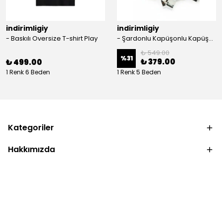
indirimligiy
indirimligiy
- Baskılı Oversize T-shirt Play
- Şardonlu Kapüşonlu Kapüşonlu Kanguru Cep Oversize Lastik Paça Sweatshirt Takimi
₺ 549.00
%
31
₺ 379.00
₺ 499.00
1 Renk 6 Beden
1 Renk 5 Beden
Kategoriler
Hakkımızda