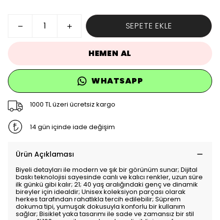
SEPETE EKLE
HEMEN AL
WHATSAPP
1000 TL üzeri ücretsiz kargo
14 gün içinde iade değişim
Ürün Açıklaması
Biyeli detayları ile modern ve şık bir görünüm sunar; Dijital
baskı teknolojisi sayesinde canlı ve kalıcı renkler, uzun süre
ilk günkü gibi kalır; 21; 40 yaş aralığındaki genç ve dinamik
bireyler için idealdir; Unisex koleksiyon parçası olarak
herkes tarafından rahatlıkla tercih edilebilir; Süprem
dokuma tipi, yumuşak dokusuyla konforlu bir kullanım
sağlar; Bisiklet yaka tasarımı ile sade ve zamansız bir stil