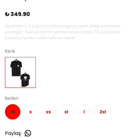
₺ 349.90
Siparişler 1-3 iş günü içinde kargoya verilir, takip numarası
paylaşılır. Türkiye’nin her yerine kargo yapılır. 14 gün içinde
koşulsuz şartsız iade hakkınız vardır.
Renk
Beden
m
s
xs
xl
l
2xl
Paylaş
: