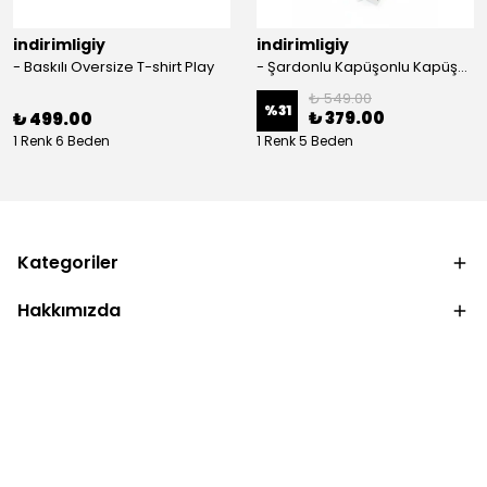
indirimligiy
indirimligiy
- Baskılı Oversize T-shirt Play
- Şardonlu Kapüşonlu Kapüşonlu Kanguru Cep Oversize Lastik Paça Sweatshirt Takimi
₺ 549.00
%
31
₺ 379.00
₺ 499.00
1 Renk 6 Beden
1 Renk 5 Beden
Kategoriler
Hakkımızda