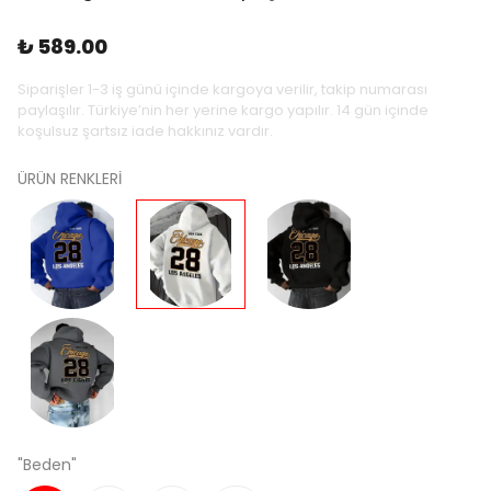
₺ 589.00
Siparişler 1-3 iş günü içinde kargoya verilir, takip numarası
paylaşılır. Türkiye’nin her yerine kargo yapılır. 14 gün içinde
koşulsuz şartsız iade hakkınız vardır.
ÜRÜN RENKLERİ
"Beden"