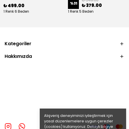
₺ 549.00
%
31
₺ 379.00
₺ 499.00
1 Renk 6 Beden
1 Renk 5 Beden
Kategoriler
Hakkımızda
Alışveriş deneyiminizi iyileştirmek için
yasal düzenlemelere uygun çerezler
(cookies) kullanıyoruz. Detaylı bilgiye