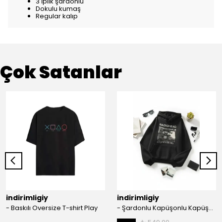
3 İplik şardonlu
Dokulu kumaş
Regular kalıp
Çok Satanlar
indirimligiy
indirimligiy
- Baskılı Oversize T-shirt Play
- Şardonlu Kapüşonlu Kapüşonlu Kanguru Cep Oversize Lastik Paça Sweatshirt Takimi