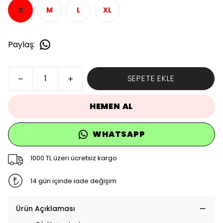
S
M
L
XL
Paylaş
:
SEPETE EKLE
HEMEN AL
WHATSAPP
1000 TL üzeri ücretsiz kargo
14 gün içinde iade değişim
Ürün Açıklaması