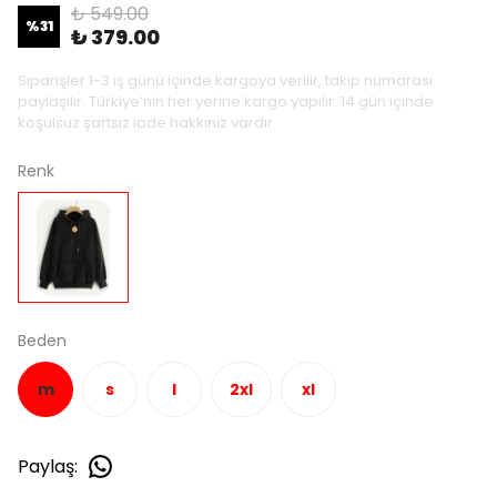
₺ 549.00
%
31
₺ 379.00
Siparişler 1-3 iş günü içinde kargoya verilir, takip numarası
paylaşılır. Türkiye’nin her yerine kargo yapılır. 14 gün içinde
koşulsuz şartsız iade hakkınız vardır.
Renk
Beden
m
s
l
2xl
xl
Paylaş
: