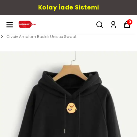
Kolay İade Sistemi
0
Civciv Amblem Baskılı Unisex Sweat