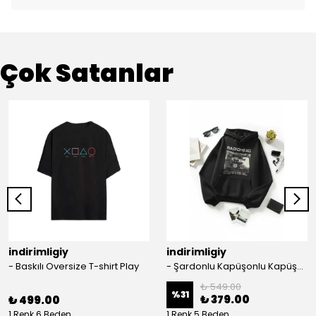
Çok Satanlar
indirimligiy
indirimligiy
- Baskılı Oversize T-shirt Play
- Şardonlu Kapüşonlu Kapüşonlu Kanguru Cep Oversize Lastik Paça Sweatshirt Takimi
₺ 549.00
%
31
₺ 379.00
₺ 499.00
1 Renk 6 Beden
1 Renk 5 Beden