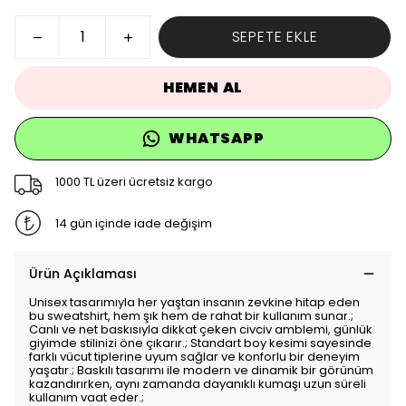
SEPETE EKLE
HEMEN AL
WHATSAPP
1000 TL üzeri ücretsiz kargo
14 gün içinde iade değişim
Ürün Açıklaması
Unisex tasarımıyla her yaştan insanın zevkine hitap eden
bu sweatshirt, hem şık hem de rahat bir kullanım sunar.;
Canlı ve net baskısıyla dikkat çeken civciv amblemi, günlük
giyimde stilinizi öne çıkarır.; Standart boy kesimi sayesinde
farklı vücut tiplerine uyum sağlar ve konforlu bir deneyim
yaşatır.; Baskılı tasarımı ile modern ve dinamik bir görünüm
kazandırırken, aynı zamanda dayanıklı kumaşı uzun süreli
kullanım vaat eder.;