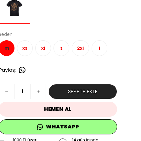
Beden
m
xs
xl
s
2xl
l
Paylaş
:
SEPETE EKLE
HEMEN AL
WHATSAPP
1000 TL üzeri
14 gün içinde