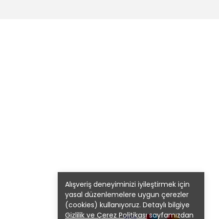
Alışveriş deneyiminizi iyileştirmek için
yasal düzenlemelere uygun çerezler
(cookies) kullanıyoruz. Detaylı bilgiye
Gizlilik ve Çerez Politikası
sayfamızdan