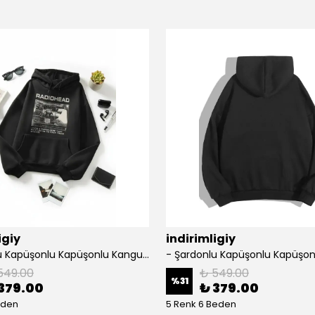
igiy
indirimligiy
- Şardonlu Kapüşonlu Kapüşonlu Kanguru Cep Oversize Lastik Paça Sweatshirt Takimi
549.00
₺ 549.00
%
31
379.00
₺ 379.00
eden
5 Renk 6 Beden