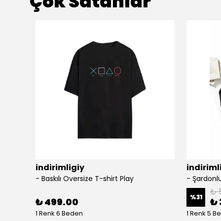
Çok Satanlar
indirimligiy
indiriml
- Baskılı Oversize T-shirt Play
₺ 
%
31
₺ 499.00
₺ 
1 Renk 6 Beden
1 Renk 5 B