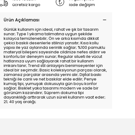
ücretsiz kargo
iade değişim
Ürün Açıklaması
Günlük kullanım için ideal, rahat ve şık bir tasarım
sunar; Type 1 yıkama talimatına uygun şekilde
kolayca temizlenebilir; Ön ve arka kısımda dikkat
çekici baskılı desenlerle stilinizi yansıtır; Kısa kollu
yapısı ile yaz aylarında serinlik sağlar; %100 pamuklu
materyal bileşeni sayesinde cildinize nefes aldırır ve
konforlu bir deneyim sunar; Regular silueti ile vücut
hatlarınıza uyum sağlayarak rahat bir kullanım
imkanı tanır; Trend stil anlayışını benimseyenler için
ideal bir seçimdir; Basic koleksiyonun parçası olarak,
zamansız parçalar arasında yerini alır; Dijital baskı
tekniği ile canlı ve net baskılar elde edilir; Penye
kumaş tipi, yumuşak dokusuyla gün boyu konfor
sağlar; Bisiklet yaka tasarımı modern ve sade bir
görünüm kazandırır; Süprem dokuma tipi
dayanıklılığı arttırarak uzun süreli kullanım vaat eder;
21; 40 yaş aralığı;