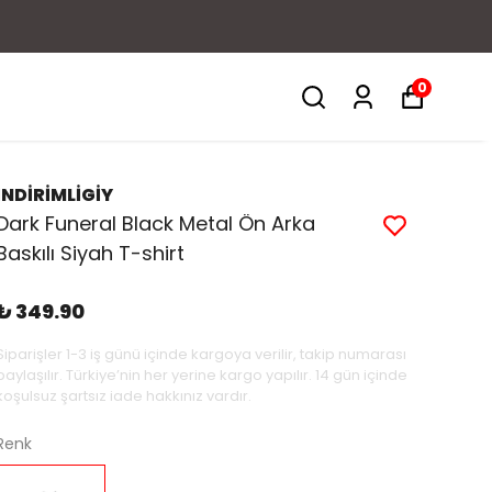
0
İNDİRİMLİGİY
Dark Funeral Black Metal Ön Arka
Baskılı Siyah T-shirt
₺ 349.90
Siparişler 1-3 iş günü içinde kargoya verilir, takip numarası
paylaşılır. Türkiye’nin her yerine kargo yapılır. 14 gün içinde
koşulsuz şartsız iade hakkınız vardır.
Renk