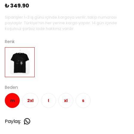
₺ 349.90
Siparişler 1-3 iş günü içinde kargoya verilir, takip numarası
paylaşılır. Türkiye’nin her yerine kargo yapılır. 14 gün içinde
koşulsuz şartsız iade hakkınız vardır.
Renk
Beden
m
2xl
l
xl
s
Paylaş
: