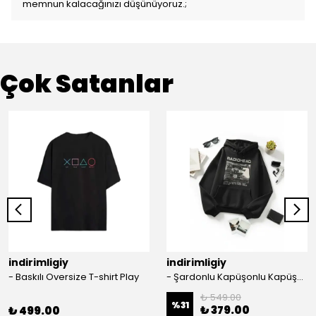
memnun kalacağınızı düşünüyoruz.;
Çok Satanlar
indirimligiy
indirimligiy
- Baskılı Oversize T-shirt Play
- Şardonlu Kapüşonlu Kapüşonlu Kanguru Cep Oversize Lastik Paça Sweatshirt Takimi
₺ 549.00
%
31
₺ 379.00
₺ 499.00