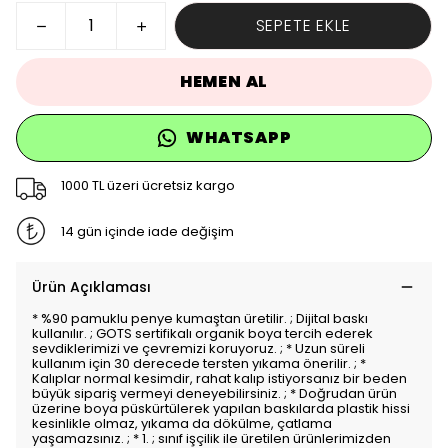
SEPETE EKLE
HEMEN AL
WHATSAPP
1000 TL üzeri ücretsiz kargo
14 gün içinde iade değişim
Ürün Açıklaması
* %90 pamuklu penye kumaştan üretilir. ; Dijital baskı
kullanılır. ; GOTS sertifikalı organik boya tercih ederek
sevdiklerimizi ve çevremizi koruyoruz. ; * Uzun süreli
kullanım için 30 derecede tersten yıkama önerilir. ; *
Kalıplar normal kesimdir, rahat kalıp istiyorsanız bir beden
büyük sipariş vermeyi deneyebilirsiniz. ; * Doğrudan ürün
üzerine boya püskürtülerek yapılan baskılarda plastik hissi
kesinlikle olmaz, yıkama da dökülme, çatlama
yaşamazsınız. ; * 1. ; sınıf işçilik ile üretilen ürünlerimizden