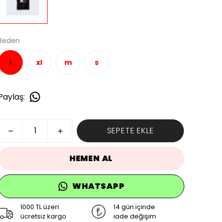
Beden
l
xl
m
s
Paylaş
:
SEPETE EKLE
HEMEN AL
WHATSAPP
1000 TL üzeri
14 gün içinde
ücretsiz kargo
iade değişim