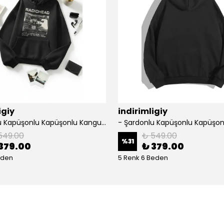
igiy
indirimligiy
- Şardonlu Kapüşonlu Kapüşonlu Kanguru Cep Oversize Lastik Paça Sweatshirt Takimi
549.00
₺ 549.00
%
31
379.00
₺ 379.00
eden
5 Renk 6 Beden