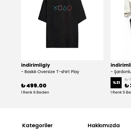
indirimligiy
indiriml
- Baskılı Oversize T-shirt Play
₺ 
%
31
₺ 499.00
₺ 
1 Renk 6 Beden
1 Renk 5 B
Kategoriler
Hakkımızda