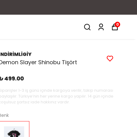
0
İNDİRİMLİGİY
Demon Slayer Shinobu Tişört
₺ 499.00
Siparişler 1-3 iş günü içinde kargoya verilir, takip numarası
paylaşılır. Türkiye’nin her yerine kargo yapılır. 14 gün içinde
koşulsuz şartsız iade hakkınız vardır.
Renk