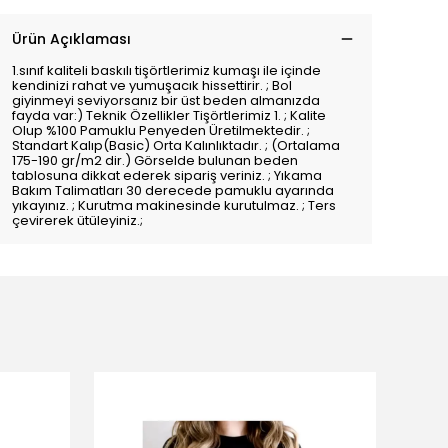
Ürün Açıklaması
1.sınıf kaliteli baskılı tişörtlerimiz kumaşı ile içinde
kendinizi rahat ve yumuşacık hissettirir. ; Bol
giyinmeyi seviyorsanız bir üst beden almanızda
fayda var:) Teknik Özellikler Tişörtlerimiz 1. ; Kalite
Olup %100 Pamuklu Penyeden Üretilmektedir. ;
Standart Kalıp(Basic) Orta Kalınlıktadır. ; (Ortalama
175-190 gr/m2 dir.) Görselde bulunan beden
tablosuna dikkat ederek sipariş veriniz. ; Yıkama
Bakım Talimatları 30 derecede pamuklu ayarında
yıkayınız. ; Kurutma makinesinde kurutulmaz. ; Ters
çevirerek ütüleyiniz.;