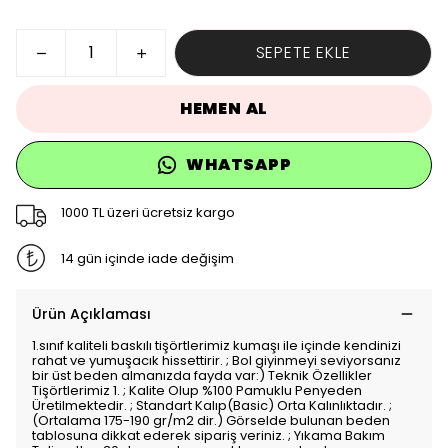
SEPETE EKLE
HEMEN AL
WHATSAPP
1000 TL üzeri ücretsiz kargo
14 gün içinde iade değişim
Ürün Açıklaması
1.sınıf kaliteli baskılı tişörtlerimiz kumaşı ile içinde kendinizi
rahat ve yumuşacık hissettirir. ; Bol giyinmeyi seviyorsanız
bir üst beden almanızda fayda var:) Teknik Özellikler
Tişörtlerimiz 1. ; Kalite Olup %100 Pamuklu Penyeden
Üretilmektedir. ; Standart Kalıp(Basic) Orta Kalınlıktadır. ;
(Ortalama 175-190 gr/m2 dir.) Görselde bulunan beden
tablosuna dikkat ederek sipariş veriniz. ; Yıkama Bakım