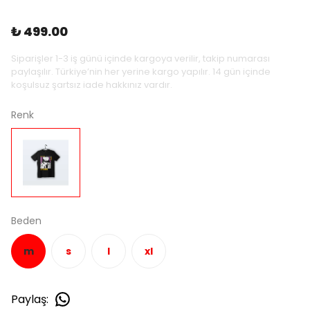
₺ 499.00
Siparişler 1-3 iş günü içinde kargoya verilir, takip numarası
paylaşılır. Türkiye’nin her yerine kargo yapılır. 14 gün içinde
koşulsuz şartsız iade hakkınız vardır.
Renk
Beden
m
s
l
xl
Paylaş
: