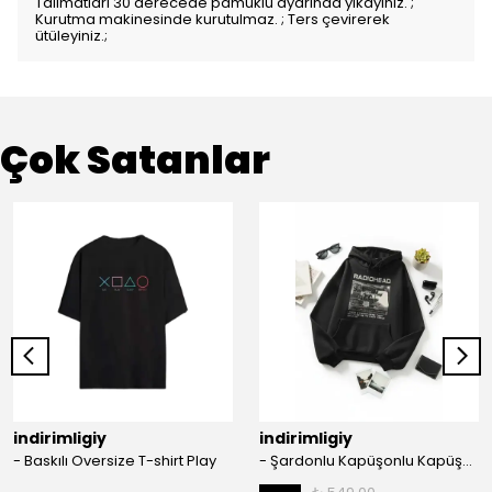
Talimatları 30 derecede pamuklu ayarında yıkayınız. ;
Kurutma makinesinde kurutulmaz. ; Ters çevirerek
ütüleyiniz.;
Çok Satanlar
indirimligiy
indirimligiy
- Baskılı Oversize T-shirt Play
- Şardonlu Kapüşonlu Kapüşonlu Kanguru Cep Oversize Lastik Paça Sweatshirt Takimi