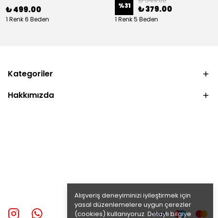
₺ 549.00
%
31
₺ 379.00
₺ 499.00
1 Renk 6 Beden
1 Renk 5 Beden
Kategoriler
Hakkımızda
Alışveriş deneyiminizi iyileştirmek için
yasal düzenlemelere uygun çerezler
(cookies) kullanıyoruz. Detaylı bilgiye