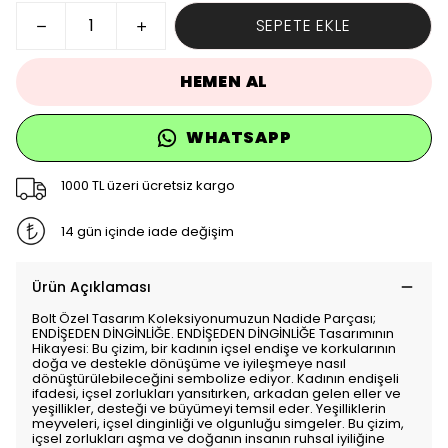
SEPETE EKLE
HEMEN AL
WHATSAPP
1000 TL üzeri ücretsiz kargo
14 gün içinde iade değişim
Ürün Açıklaması
Bolt Özel Tasarım Koleksiyonumuzun Nadide Parçası;
ENDİŞEDEN DİNGİNLİĞE. ENDİŞEDEN DİNGİNLİĞE Tasarımının
Hikayesi: Bu çizim, bir kadının içsel endişe ve korkularının
doğa ve destekle dönüşüme ve iyileşmeye nasıl
dönüştürülebileceğini sembolize ediyor. Kadının endişeli
ifadesi, içsel zorlukları yansıtırken, arkadan gelen eller ve
yeşillikler, desteği ve büyümeyi temsil eder. Yeşilliklerin
meyveleri, içsel dinginliği ve olgunluğu simgeler. Bu çizim,
içsel zorlukları aşma ve doğanın insanın ruhsal iyiliğine