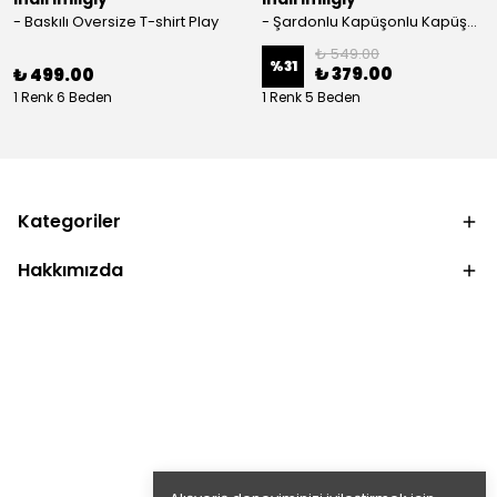
- Baskılı Oversize T-shirt Play
- Şardonlu Kapüşonlu Kapüşonlu Kanguru Cep Oversize Lastik Paça Sweatshirt Takimi
₺ 549.00
%
31
₺ 379.00
₺ 499.00
1 Renk 6 Beden
1 Renk 5 Beden
Kategoriler
Hakkımızda