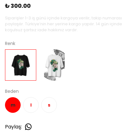
₺ 300.00
Siparişler 1-3 iş günü içinde kargoya verilir, takip numarası
paylaşılır. Türkiye’nin her yerine kargo yapılır. 14 gün içinde
koşulsuz şartsız iade hakkınız vardır.
Renk
Beden
m
l
s
Paylaş
: