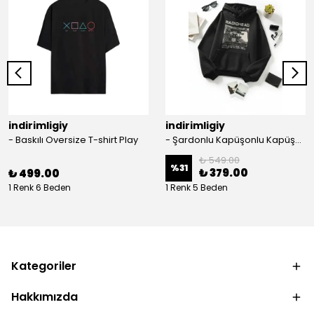
indirimligiy
indirimligiy
- Baskılı Oversize T-shirt Play
- Şardonlu Kapüşonlu Kapüşonlu Kanguru Cep Oversize Lastik Paça Sweatshirt Takimi
₺ 549.00
%
31
₺ 379.00
₺ 499.00
1 Renk 6 Beden
1 Renk 5 Beden
Kategoriler
Hakkımızda