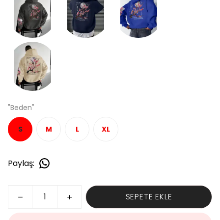
"Beden"
S
M
L
XL
Paylaş
:
SEPETE EKLE