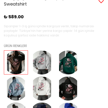
Sweatshirt
₺ 589.00
Siparişler 1-3 iş günü içinde kargoya verilir, takip numarası
paylaşılır. Türkiye’nin her yerine kargo yapılır. 14 gün içinde
koşulsuz şartsız iade hakkınız vardır.
ÜRÜN RENKLERİ