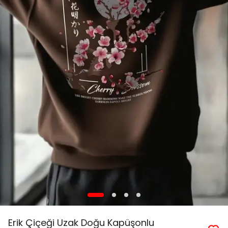
Erik Çiçeği Uzak Doğu Kapüşonlu