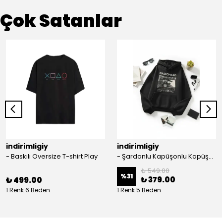
Çok Satanlar
indirimligiy
indirimligiy
- Baskılı Oversize T-shirt Play
- Şardonlu Kapüşonlu Kapüşonlu Kanguru Cep Oversize Lastik Paça Sweatshirt Takimi
₺ 549.00
%
31
₺ 379.00
₺ 499.00
1 Renk 6 Beden
1 Renk 5 Beden