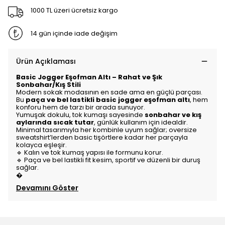
1000 TL üzeri ücretsiz kargo
14 gün içinde iade değişim
Ürün Açıklaması
Basic Jogger Eşofman Altı – Rahat ve Şık
Sonbahar/Kış Stili
Modern sokak modasının en sade ama en güçlü parçası.
Bu
paça ve bel lastikli basic jogger eşofman altı
, hem
konforu hem de tarzı bir arada sunuyor.
Yumuşak dokulu, tok kumaşı sayesinde
sonbahar ve kış
aylarında sıcak tutar
, günlük kullanım için idealdir.
Minimal tasarımıyla her kombinle uyum sağlar; oversize
sweatshirt’lerden basic tişörtlere kadar her parçayla
kolayca eşleşir.
🔹 Kalın ve tok kumaş yapısı ile formunu korur.
🔹 Paça ve bel lastikli fit kesim, sportif ve düzenli bir duruş
sağlar.
�
Devamını Göster