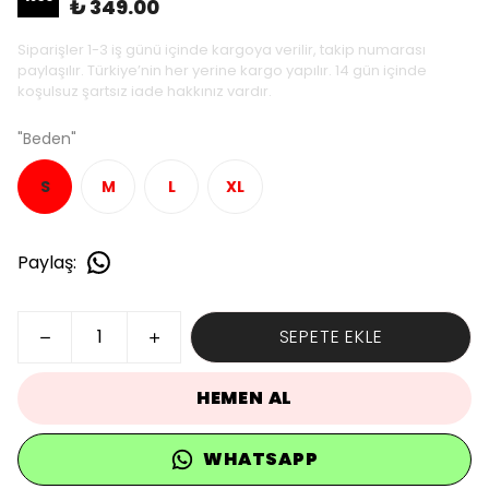
₺ 349.00
Siparişler 1-3 iş günü içinde kargoya verilir, takip numarası
paylaşılır. Türkiye’nin her yerine kargo yapılır. 14 gün içinde
koşulsuz şartsız iade hakkınız vardır.
"Beden"
S
M
L
XL
Paylaş
:
SEPETE EKLE
HEMEN AL
WHATSAPP