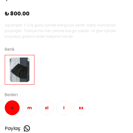
₺ 800.00
Siparişler 1-3 iş günü içinde kargoya verilir, takip numarası
paylaşılır. Türkiye’nin her yerine kargo yapılır. 14 gün içinde
koşulsuz şartsız iade hakkınız vardır.
Renk
Beden
s
m
xl
l
xs
Paylaş
: