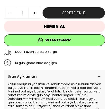
SEPETE EKLE
HEMEN AL
WHATSAPP
1000 TL üzeri ücretsiz kargo
14 gün içinde iade değişim
Ürün Açıklaması
Yazın enerjisini yansıtan ve sokak modasının ruhunu taşıyan
bu şort ve t-shirt takımı, dinamik tasarımıyla dikkat çekiyor. ;
Minimal palmiye baskısı, ferahlatıcı bir atmosfer yaratırken,
rahat kesimleriyle gün boyu konfor sağlar. ; **Ürün
Detayları:** - **T-shirt:** Hafif ve nefes alabilir kumaşıyla,
gün boyu rahatlık sunar. ; Minimal palmiye baskısı, takımın
stilini tamamlar. ; - **Şort:** Esnek ve rahat bir kesime