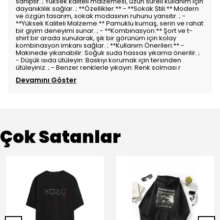
sahiptir. ; Yüksek kaliteli malzemesi, uzun süreli kullanım için
dayanıklılık sağlar. ; **Özellikler:** - **Sokak Stili:** Modern
ve özgün tasarım, sokak modasının ruhunu yansıtır. ; -
**Yüksek Kaliteli Malzeme:** Pamuklu kumaş, serin ve rahat
bir giyim deneyimi sunar. ; - **Kombinasyon:** Şort ve t-
shirt bir arada sunularak, şık bir görünüm için kolay
kombinasyon imkanı sağlar. ; **Kullanım Önerileri:** -
Makinede yıkanabilir: Soğuk suda hassas yıkama önerilir. ;
- Düşük ısıda ütüleyin: Baskıyı korumak için tersinden
ütüleyiniz. ; - Benzer renklerle yıkayın: Renk solması r
Devamını Göster
Çok Satanlar