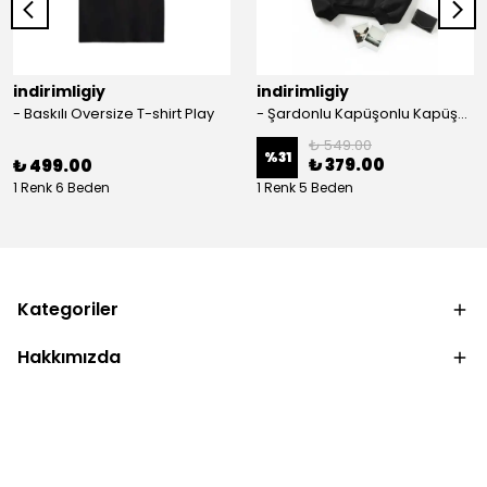
indirimligiy
indirimligiy
- Baskılı Oversize T-shirt Play
- Şardonlu Kapüşonlu Kapüşonlu Kanguru Cep Oversize Lastik Paça Sweatshirt Takimi
₺ 549.00
%
31
₺ 379.00
₺ 499.00
1 Renk 6 Beden
1 Renk 5 Beden
Kategoriler
Hakkımızda