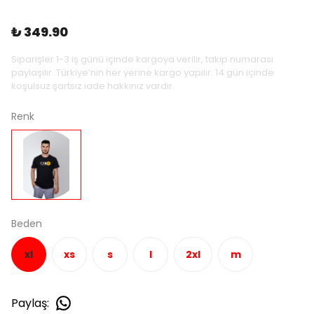
₺ 349.90
Siparişler 1-3 iş günü içinde kargoya verilir, takip numarası
paylaşılır. Türkiye’nin her yerine kargo yapılır. 14 gün içinde
koşulsuz şartsız iade hakkınız vardır.
Renk
Beden
xl
xs
s
l
2xl
m
Paylaş
: