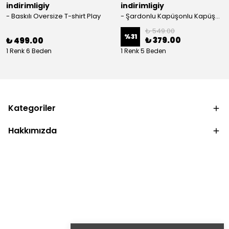
indirimligiy
indirimligiy
- Baskılı Oversize T-shirt Play
- Şardonlu Kapüşonlu Kapüşonlu Kanguru Cep Oversize Lastik Paça Sweatshirt Takimi
₺ 549.00
%
31
₺ 379.00
₺ 499.00
1 Renk 6 Beden
1 Renk 5 Beden
Kategoriler
Hakkımızda