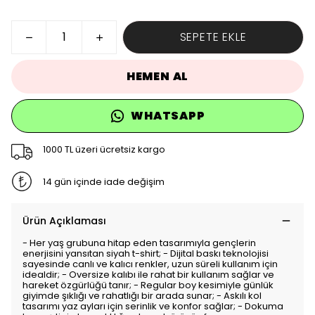
SEPETE EKLE
HEMEN AL
WHATSAPP
1000 TL üzeri ücretsiz kargo
14 gün içinde iade değişim
Ürün Açıklaması
- Her yaş grubuna hitap eden tasarımıyla gençlerin
enerjisini yansıtan siyah t-shirt; - Dijital baskı teknolojisi
sayesinde canlı ve kalıcı renkler, uzun süreli kullanım için
idealdir; - Oversize kalıbı ile rahat bir kullanım sağlar ve
hareket özgürlüğü tanır; - Regular boy kesimiyle günlük
giyimde şıklığı ve rahatlığı bir arada sunar; - Askılı kol
tasarımı yaz ayları için serinlik ve konfor sağlar; - Dokuma