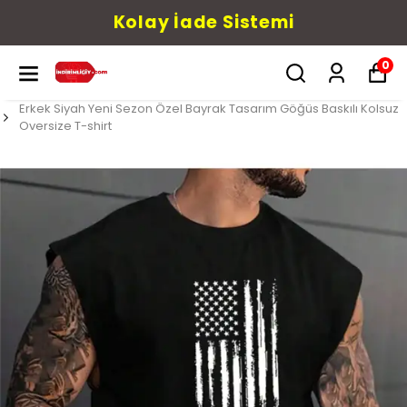
Kolay İade Sistemi
0
Erkek Siyah Yeni Sezon Özel Bayrak Tasarım Göğüs Baskılı Kolsuz
Oversize T-shirt