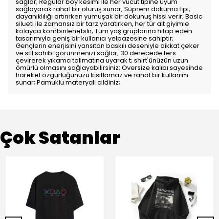
sağlar; Regular boy kesimi ile her vücut tipine uyum
sağlayarak rahat bir oturuş sunar; Süprem dokuma tipi,
dayanıklılığı artırırken yumuşak bir dokunuş hissi verir; Basic
silueti ile zamansız bir tarz yaratırken, her tür alt giyimle
kolayca kombinlenebilir; Tüm yaş gruplarına hitap eden
tasarımıyla geniş bir kullanıcı yelpazesine sahiptir;
Gençlerin enerjisini yansıtan baskılı deseniyle dikkat çeker
ve stil sahibi görünmenizi sağlar; 30 derecede ters
çevirerek yıkama talimatına uyarak t; shirt'ünüzün uzun
ömürlü olmasını sağlayabilirsiniz; Oversize kalıbı sayesinde
hareket özgürlüğünüzü kısıtlamaz ve rahat bir kullanım
sunar; Pamuklu materyali cildiniz;
Çok Satanlar