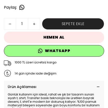
Paylaş
:
SEPETE EKLE
HEMEN AL
WHATSAPP
1000 TL üzeri ücretsiz kargo
14 gün içinde iade değişim
Ürün Açıklaması
Günlük kullanım için ideal, rahat ve şık bir tasarım sunan
siyah t; shirt; Transfer baskı teknolojisi ile üretilen bayrak
deseni, t; shirt'e modern bir dokunuş katıyor; %100 pamuk
materyal bileşeni sayesinde gün boyu konforlu bir kullanım