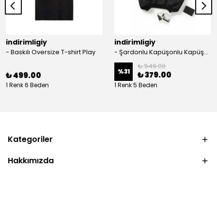
indirimligiy
indirimligiy
- Baskılı Oversize T-shirt Play
- Şardonlu Kapüşonlu Kapüşonlu Kanguru Cep Oversize Lastik Paça Sweatshirt Takimi
₺ 549.00
%
31
₺ 379.00
₺ 499.00
1 Renk 6 Beden
1 Renk 5 Beden
Kategoriler
Hakkımızda