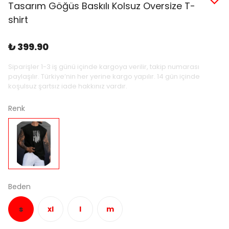
Tasarım Göğüs Baskılı Kolsuz Oversize T-
shirt
₺ 399.90
Siparişler 1-3 iş günü içinde kargoya verilir, takip numarası
paylaşılır. Türkiye’nin her yerine kargo yapılır. 14 gün içinde
koşulsuz şartsız iade hakkınız vardır.
Renk
Beden
s
xl
l
m