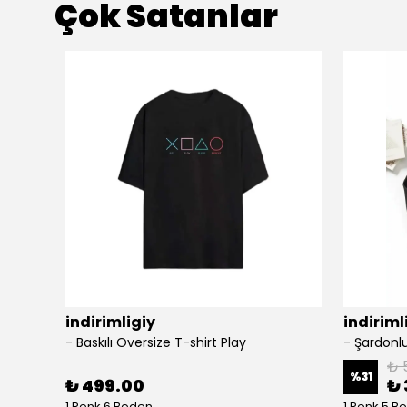
Çok Satanlar
indirimligiy
indiriml
- Baskılı Oversize T-shirt Play
₺ 
%
31
₺ 499.00
₺ 
1 Renk 6 Beden
1 Renk 5 B