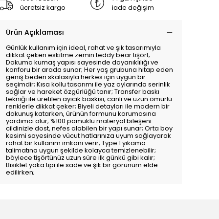
ücretsiz kargo
iade değişim
Ürün Açıklaması
Günlük kullanım için ideal, rahat ve şık tasarımıyla
dikkat çeken eskitme zemin teddy bear tişört;
Dokuma kumaş yapısı sayesinde dayanıklılığı ve
konforu bir arada sunar; Her yaş grubuna hitap eden
geniş beden skalasıyla herkes için uygun bir
seçimdir; Kısa kollu tasarımı ile yaz aylarında serinlik
sağlar ve hareket özgürlüğü tanır; Transfer baskı
tekniği ile üretilen ayıcık baskısı, canlı ve uzun ömürlü
renklerle dikkat çeker; Biyeli detayları ile modern bir
dokunuş katarken, ürünün formunu korumasına
yardımcı olur; %100 pamuklu materyal bileşeni
cildinizle dost, nefes alabilen bir yapı sunar; Orta boy
kesimi sayesinde vücut hatlarınıza uyum sağlayarak
rahat bir kullanım imkanı verir; Type 1 yıkama
talimatına uygun şekilde kolayca temizlenebilir;
böylece tişörtünüz uzun süre ilk günkü gibi kalır;
Bisiklet yaka tipi ile sade ve şık bir görünüm elde
edilirken;