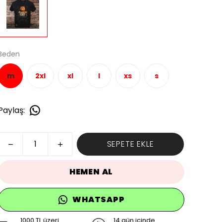
Beden
m
2xl
xl
l
xs
s
Paylaş
:
SEPETE EKLE
HEMEN AL
WHATSAPP
1000 TL üzeri
14 gün içinde