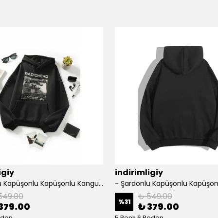
igiy
indirimligiy
- Şardonlu Kapüşonlu Kapüşonlu Kanguru Cep Oversize Lastik Paça Sweatshirt Takimi
549.00
₺ 549.00
%
31
379.00
₺ 379.00
eden
5 Renk 6 Beden