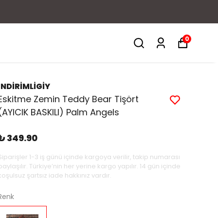
0
İNDİRİMLİGİY
Eskitme Zemin Teddy Bear Tişört
(AYICIK BASKILI) Palm Angels
₺ 349.90
Siparişler 1-3 iş günü içinde kargoya verilir, takip numarası
paylaşılır. Türkiye’nin her yerine kargo yapılır. 14 gün içinde
koşulsuz şartsız iade hakkınız vardır.
Renk