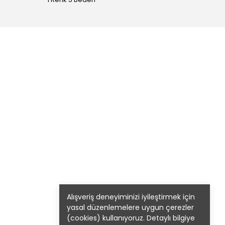
Alışveriş deneyiminizi iyileştirmek için
yasal düzenlemelere uygun çerezler
(cookies) kullanıyoruz. Detaylı bilgiye