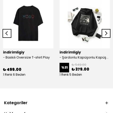
indirimligiy
indirimligiy
- Baskılı Oversize T-shirt Play
- Şardonlu Kapüşonlu Kapüşonlu Kanguru Cep Oversize Lastik Paça Sweatshirt Takimi
₺ 549.00
%
31
₺ 379.00
₺ 499.00
1 Renk 6 Beden
1 Renk 5 Beden
Kategoriler