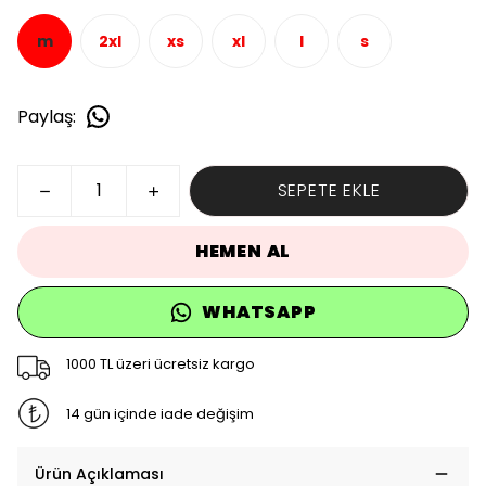
m
2xl
xs
xl
l
s
Paylaş
:
SEPETE EKLE
HEMEN AL
WHATSAPP
1000 TL üzeri ücretsiz kargo
14 gün içinde iade değişim
Ürün Açıklaması