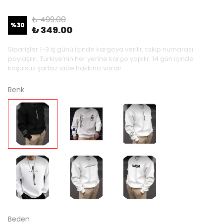
₺ 499.00
%
30
₺ 349.00
Siparişler 1-3 iş günü içinde kargoya verilir, takip numarası
paylaşılır. Türkiye’nin her yerine kargo yapılır. 14 gün içinde
koşulsuz şartsız iade hakkınız vardır.
Renk
Beden