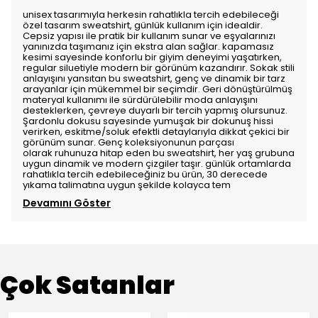
unisex tasarımıyla herkesin rahatlıkla tercih edebileceği
özel tasarım sweatshirt, günlük kullanım için idealdir.
Cepsiz yapısı ile pratik bir kullanım sunar ve eşyalarınızı
yanınızda taşımanız için ekstra alan sağlar. kapamasız
kesimi sayesinde konforlu bir giyim deneyimi yaşatırken,
regular siluetiyle modern bir görünüm kazandırır. Sokak stili
anlayışını yansıtan bu sweatshirt, genç ve dinamik bir tarz
arayanlar için mükemmel bir seçimdir. Geri dönüştürülmüş
materyal kullanımı ile sürdürülebilir moda anlayışını
desteklerken, çevreye duyarlı bir tercih yapmış olursunuz.
Şardonlu dokusu sayesinde yumuşak bir dokunuş hissi
verirken, eskitme/soluk efektli detaylarıyla dikkat çekici bir
görünüm sunar. Genç koleksiyonunun parçası
olarak ruhunuza hitap eden bu sweatshirt, her yaş grubuna
uygun dinamik ve modern çizgiler taşır. günlük ortamlarda
rahatlıkla tercih edebileceğiniz bu ürün, 30 derecede
yıkama talimatına uygun şekilde kolayca tem
Devamını Göster
Çok Satanlar