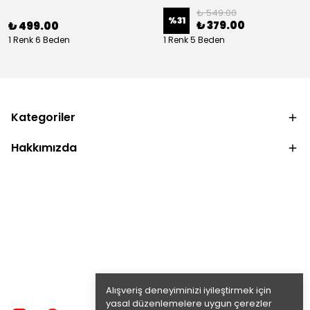
₺ 549.00
%
31
₺ 379.00
₺ 499.00
1 Renk 6 Beden
1 Renk 5 Beden
Kategoriler
Hakkımızda
Alışveriş deneyiminizi iyileştirmek için
yasal düzenlemelere uygun çerezler