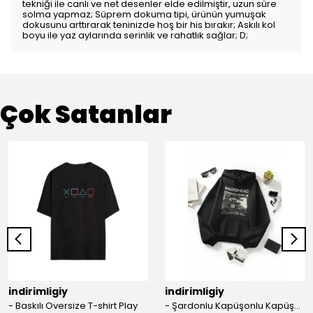
tekniği ile canlı ve net desenler elde edilmiştir, uzun süre
solma yapmaz; Süprem dokuma tipi, ürünün yumuşak
dokusunu arttırarak teninizde hoş bir his bırakır; Askılı kol
boyu ile yaz aylarında serinlik ve rahatlık sağlar; D;
Çok Satanlar
indirimligiy
indirimligiy
- Baskılı Oversize T-shirt Play
- Şardonlu Kapüşonlu Kapüşonlu Kanguru Cep Oversize Lastik Paça Sweatshirt Takimi