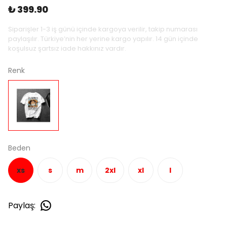
₺ 399.90
Siparişler 1-3 iş günü içinde kargoya verilir, takip numarası
paylaşılır. Türkiye’nin her yerine kargo yapılır. 14 gün içinde
koşulsuz şartsız iade hakkınız vardır.
Renk
Beden
xs
s
m
2xl
xl
l
Paylaş
: