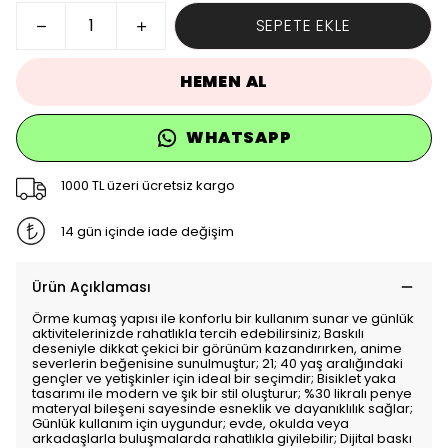
SEPETE EKLE
HEMEN AL
WHATSAPP
1000 TL üzeri ücretsiz kargo
14 gün içinde iade değişim
Ürün Açıklaması
Örme kumaş yapısı ile konforlu bir kullanım sunar ve günlük
aktivitelerinizde rahatlıkla tercih edebilirsiniz; Baskılı
deseniyle dikkat çekici bir görünüm kazandırırken, anime
severlerin beğenisine sunulmuştur; 21; 40 yaş aralığındaki
gençler ve yetişkinler için ideal bir seçimdir; Bisiklet yaka
tasarımı ile modern ve şık bir stil oluşturur; %30 likralı penye
materyal bileşeni sayesinde esneklik ve dayanıklılık sağlar;
Günlük kullanım için uygundur; evde, okulda veya
arkadaşlarla buluşmalarda rahatlıkla giyilebilir; Dijital baskı