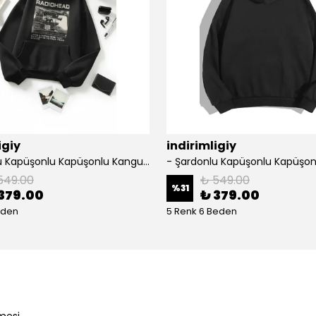
igiy
indirimligiy
- Şardonlu Kapüşonlu Kapüşonlu Kanguru Cep Oversize Lastik Paça Sweatshirt Takimi
549.00
₺ 549.00
%
31
379.00
₺ 379.00
eden
5 Renk 6 Beden