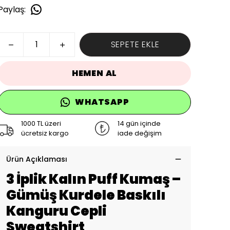
Paylaş
:
SEPETE EKLE
HEMEN AL
WHATSAPP
1000 TL üzeri
14 gün içinde
ücretsiz kargo
iade değişim
Ürün Açıklaması
3 İplik Kalın Puff Kumaş –
Gümüş Kurdele Baskılı
Kanguru Cepli
Sweatshirt