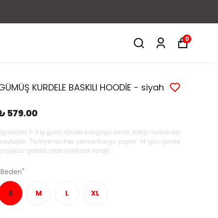
0
GÜMÜŞ KURDELE BASKILI HOODİE - siyah
₺ 579.00
Siparişler 1-3 iş günü içinde kargoya verilir, takip numarası
paylaşılır. Türkiye’nin her yerine kargo yapılır. 14 gün içinde
koşulsuz şartsız iade hakkınız vardır.
"Beden"
S
M
L
XL