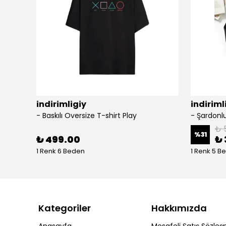
indirimligiy
indiriml
- Baskılı Oversize T-shirt Play
₺ 
%
31
₺ 499.00
₺ 
1 Renk 6 Beden
1 Renk 5 B
Kategoriler
Hakkımızda