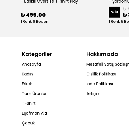
- Baskılı Oversize T-shirt Play
₺ 
%
31
₺ 499.00
₺ 
1 Renk 6 Beden
1 Renk 5 B
Kategoriler
Hakkımızda
Anasayfa
Mesafeli Satış Sözleş
Kadın
Gizlilik Politikası
Erkek
İade Politikası
Tüm Ürünler
İletişim
T-Shirt
Eşofman Altı
Çocuk