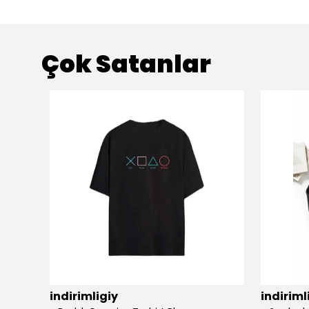
Çok Satanlar
indirimligiy
indiriml