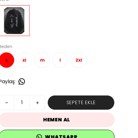
Beden
s
xl
m
l
2xl
Paylaş
:
SEPETE EKLE
HEMEN AL
WHATSAPP