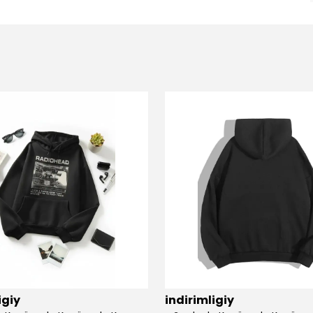
igiy
indirimligiy