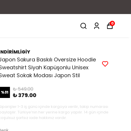
irim
0
İNDİRİMLİGİY
Japon Sakura Baskılı Oversize Hoodie
Sweatshirt Siyah Kapüşonlu Unisex
Sweat Sokak Modası Japon Stil
₺ 549.00
%
31
₺ 379.00
Siparişler 1-3 iş günü içinde kargoya verilir, takip numarası
paylaşılır. Türkiye’nin her yerine kargo yapılır. 14 gün içinde
koşulsuz şartsız iade hakkınız vardır.
Renk