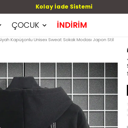
Havale/Eft %5 ind
ÇOCUK
İNDİRİM
 Siyah Kapüşonlu Unisex Sweat Sokak Modası Japon Stil