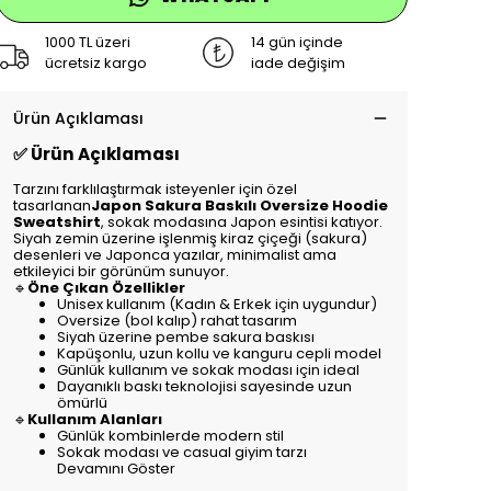
1000 TL üzeri
14 gün içinde
ücretsiz kargo
iade değişim
Ürün Açıklaması
✅ Ürün Açıklaması
Tarzını farklılaştırmak isteyenler için özel
tasarlanan
Japon Sakura Baskılı Oversize Hoodie
Sweatshirt
, sokak modasına Japon esintisi katıyor.
Siyah zemin üzerine işlenmiş kiraz çiçeği (sakura)
desenleri ve Japonca yazılar, minimalist ama
etkileyici bir görünüm sunuyor.
🔹
Öne Çıkan Özellikler
Unisex kullanım (Kadın & Erkek için uygundur)
Oversize (bol kalıp) rahat tasarım
Siyah üzerine pembe sakura baskısı
Kapüşonlu, uzun kollu ve kanguru cepli model
Günlük kullanım ve sokak modası için ideal
Dayanıklı baskı teknolojisi sayesinde uzun
ömürlü
🔹
Kullanım Alanları
Günlük kombinlerde modern stil
Sokak modası ve casual giyim tarzı
Devamını Göster