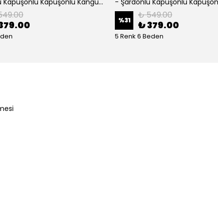
- Şardonlu Kapüşonlu Kapüşonlu Kanguru Cep Oversize Lastik Paça Sweatshirt Takimi
549.00
₺ 549.00
%
31
379.00
₺ 379.00
eden
5 Renk 6 Beden
mesi