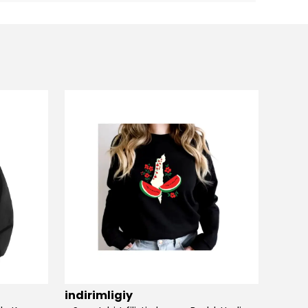
indirimligiy
indir