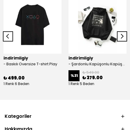
indirimligiy
indirimligiy
- Baskılı Oversize T-shirt Play
- Şardonlu Kapüşonlu Kapüşonlu Kanguru Cep Oversize Lastik Paça Sweatshirt Takimi
₺ 549.00
%
31
₺ 379.00
₺ 499.00
1 Renk 6 Beden
1 Renk 5 Beden
Kategoriler
Hakkımızda