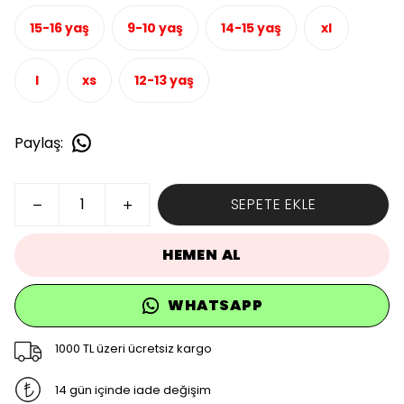
15-16 yaş
9-10 yaş
14-15 yaş
xl
l
xs
12-13 yaş
Paylaş
:
SEPETE EKLE
HEMEN AL
WHATSAPP
1000 TL üzeri ücretsiz kargo
14 gün içinde iade değişim