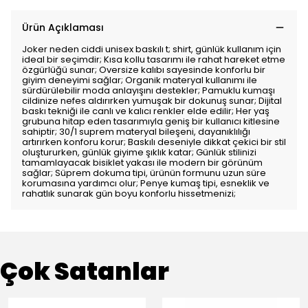
Ürün Açıklaması
Joker neden ciddi unisex baskılı t; shirt, günlük kullanım için
ideal bir seçimdir; Kısa kollu tasarımı ile rahat hareket etme
özgürlüğü sunar; Oversize kalıbı sayesinde konforlu bir
giyim deneyimi sağlar; Organik materyal kullanımı ile
sürdürülebilir moda anlayışını destekler; Pamuklu kumaşı
cildinize nefes aldırırken yumuşak bir dokunuş sunar; Dijital
baskı tekniği ile canlı ve kalıcı renkler elde edilir; Her yaş
grubuna hitap eden tasarımıyla geniş bir kullanıcı kitlesine
sahiptir; 30/1 suprem materyal bileşeni, dayanıklılığı
artırırken konforu korur; Baskılı deseniyle dikkat çekici bir stil
oluştururken, günlük giyime şıklık katar; Günlük stilinizi
tamamlayacak bisiklet yakası ile modern bir görünüm
sağlar; Süprem dokuma tipi, ürünün formunu uzun süre
korumasına yardımcı olur; Penye kumaş tipi, esneklik ve
rahatlık sunarak gün boyu konforlu hissetmenizi;
Çok Satanlar