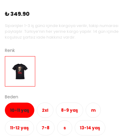
₺ 349.90
Siparişler 1-3 iş günü içinde kargoya verilir, takip numarası
paylaşılır. Türkiye’nin her yerine kargo yapılır. 14 gün içinde
koşulsuz şartsız iade hakkınız vardır.
Renk
Beden
10-11 yaş
2xl
8-9 yaş
m
11-12 yaş
7-8
s
13-14 yaş