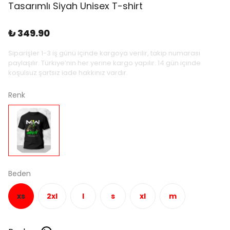
Tasarımlı Siyah Unisex T-shirt
₺ 349.90
Siparişler 1-3 iş günü içinde kargoya verilir, takip numarası
paylaşılır. Türkiye’nin her yerine kargo yapılır. 14 gün içinde
koşulsuz şartsız iade hakkınız vardır.
Renk
Beden
xs
2xl
l
s
xl
m