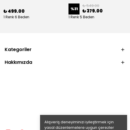
₺ 549.00
%
31
₺ 379.00
₺ 499.00
1 Renk 6 Beden
1 Renk 5 Beden
Kategoriler
Hakkımızda
Alışveriş deneyiminizi iyileştirmek için
yasal düzenlemelere uygun çerezler