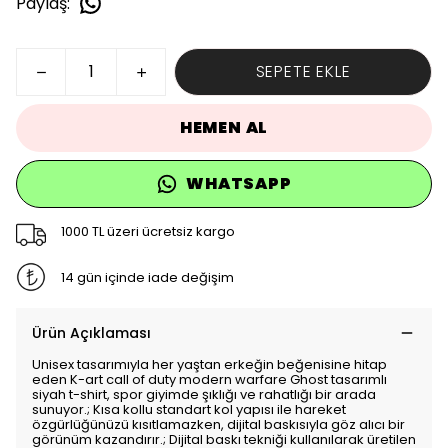
Paylaş
:
SEPETE EKLE
HEMEN AL
WHATSAPP
1000 TL üzeri ücretsiz kargo
14 gün içinde iade değişim
Ürün Açıklaması
Unisex tasarımıyla her yaştan erkeğin beğenisine hitap
eden K-art call of duty modern warfare Ghost tasarımlı
siyah t-shirt, spor giyimde şıklığı ve rahatlığı bir arada
sunuyor.; Kısa kollu standart kol yapısı ile hareket
özgürlüğünüzü kısıtlamazken, dijital baskısıyla göz alıcı bir
görünüm kazandırır.; Dijital baskı tekniği kullanılarak üretilen