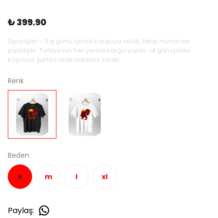
₺ 399.90
Siparişler 1-3 iş günü içinde kargoya verilir, takip numarası
paylaşılır. Türkiye’nin her yerine kargo yapılır. 14 gün içinde
koşulsuz şartsız iade hakkınız vardır.
Renk
Beden
s
m
l
xl
Paylaş
: