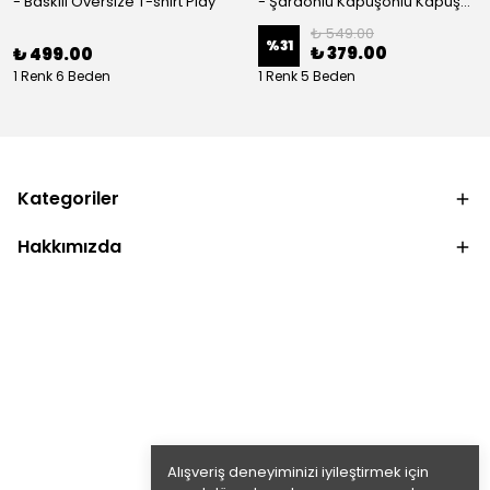
- Baskılı Oversize T-shirt Play
- Şardonlu Kapüşonlu Kapüşonlu Kanguru Cep Oversize Lastik Paça Sweatshirt Takimi
₺ 549.00
%
31
₺ 379.00
₺ 499.00
1 Renk 6 Beden
1 Renk 5 Beden
Kategoriler
Hakkımızda
Alışveriş deneyiminizi iyileştirmek için