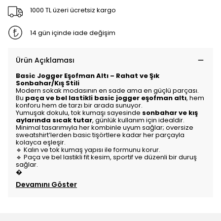
1000 TL üzeri ücretsiz kargo
14 gün içinde iade değişim
Ürün Açıklaması
Basic Jogger Eşofman Altı – Rahat ve Şık
Sonbahar/Kış Stili
Modern sokak modasının en sade ama en güçlü parçası.
Bu
paça ve bel lastikli basic jogger eşofman altı
, hem
konforu hem de tarzı bir arada sunuyor.
Yumuşak dokulu, tok kumaşı sayesinde
sonbahar ve kış
aylarında sıcak tutar
, günlük kullanım için idealdir.
Minimal tasarımıyla her kombinle uyum sağlar; oversize
sweatshirt’lerden basic tişörtlere kadar her parçayla
kolayca eşleşir.
🔹 Kalın ve tok kumaş yapısı ile formunu korur.
🔹 Paça ve bel lastikli fit kesim, sportif ve düzenli bir duruş
sağlar.
�
Devamını Göster