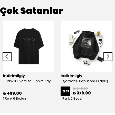
Çok Satanlar
indirimligiy
indirimligiy
- Baskılı Oversize T-shirt Play
- Şardonlu Kapüşonlu Kapüşonlu Kanguru Cep Oversize Lastik Paça Sweatshirt Takimi
₺ 549.00
%
31
₺ 379.00
₺ 499.00
1 Renk 6 Beden
1 Renk 5 Beden