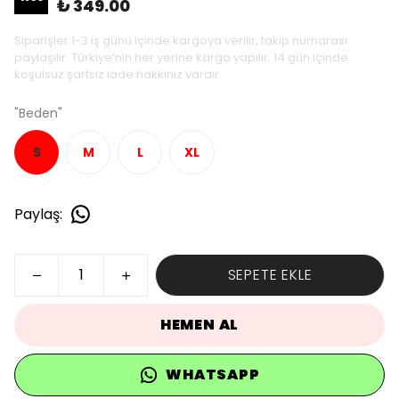
₺ 349.00
Siparişler 1-3 iş günü içinde kargoya verilir, takip numarası
paylaşılır. Türkiye’nin her yerine kargo yapılır. 14 gün içinde
koşulsuz şartsız iade hakkınız vardır.
"Beden"
S
M
L
XL
Paylaş
:
SEPETE EKLE
HEMEN AL
WHATSAPP