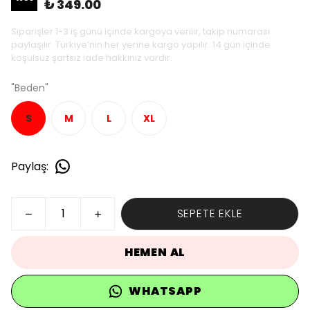
₺ 349.00
Siparişler 1-3 iş günü içinde kargoya verilir, takip numarası
paylaşılır. Türkiye’nin her yerine kargo yapılır. 14 gün içinde
koşulsuz şartsız iade hakkınız vardır.
"Beden"
S
M
L
XL
Paylaş
:
SEPETE EKLE
HEMEN AL
WHATSAPP