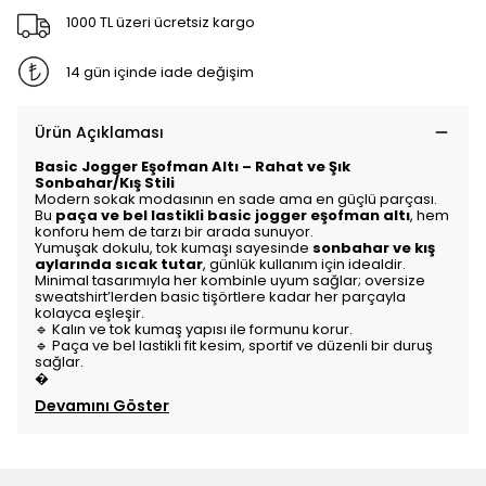
1000 TL üzeri ücretsiz kargo
14 gün içinde iade değişim
Ürün Açıklaması
Basic Jogger Eşofman Altı – Rahat ve Şık
Sonbahar/Kış Stili
Modern sokak modasının en sade ama en güçlü parçası.
Bu
paça ve bel lastikli basic jogger eşofman altı
, hem
konforu hem de tarzı bir arada sunuyor.
Yumuşak dokulu, tok kumaşı sayesinde
sonbahar ve kış
aylarında sıcak tutar
, günlük kullanım için idealdir.
Minimal tasarımıyla her kombinle uyum sağlar; oversize
sweatshirt’lerden basic tişörtlere kadar her parçayla
kolayca eşleşir.
🔹 Kalın ve tok kumaş yapısı ile formunu korur.
🔹 Paça ve bel lastikli fit kesim, sportif ve düzenli bir duruş
sağlar.
�
Devamını Göster