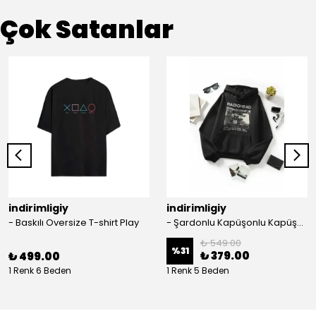
Çok Satanlar
indirimligiy
indirimligiy
- Baskılı Oversize T-shirt Play
- Şardonlu Kapüşonlu Kapüşonlu Kanguru Cep Oversize Lastik Paça Sweatshirt Takimi
₺ 549.00
%
31
₺ 379.00
₺ 499.00
1 Renk 6 Beden
1 Renk 5 Beden