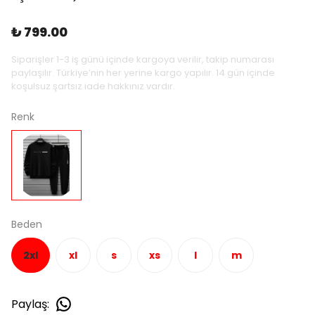
₺ 799.00
Siparişler 1-3 iş günü içinde kargoya verilir, takip numarası
paylaşılır. Türkiye’nin her yerine kargo yapılır. 14 gün içinde
koşulsuz şartsız iade hakkınız vardır.
Renk
Beden
2xl
xl
s
xs
l
m
Paylaş
: