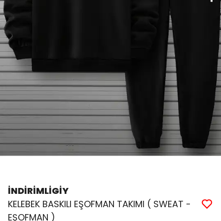
İNDİRİMLİGİY
KELEBEK BASKILI EŞOFMAN TAKIMI ( SWEAT -
EŞOFMAN )