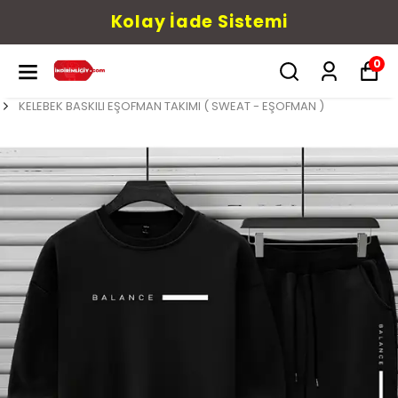
Kolay İade Sistemi
0
KELEBEK BASKILI EŞOFMAN TAKIMI ( SWEAT - EŞOFMAN )