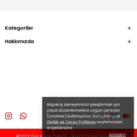
Kategoriler
Hakkımızda
Alışveriş deneyiminizi iyileştirmek için
yasal düzenlemelere uygun çerezler
(cookies) kullanıyoruz. Detaylı bilgiye
Gizlilik ve Çerez Politikası
sayfamızdan
erişebilirsiniz.
Anladım
©2023 Tüm Hakları Saklıdır - ikras E-Ticaret
Altyapısı ile