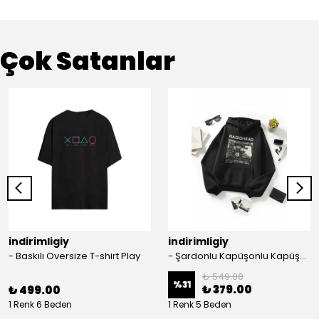
Çok Satanlar
indirimligiy
indirimligiy
- Baskılı Oversize T-shirt Play
- Şardonlu Kapüşonlu Kapüşonlu Kanguru Cep Oversize Lastik Paça Sweatshirt Takimi
₺ 549.00
%
31
₺ 379.00
₺ 499.00
1 Renk 6 Beden
1 Renk 5 Beden