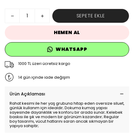
SEPETE EKLE
HEMEN AL
WHATSAPP
1000 TL üzeri ücretsiz kargo
14 gün içinde iade değişim
Ürün Açıklaması
Rahat kesimi ile her yaş grubuna hitap eden oversize siluet,
günlük kullanım için idealdir; Dokuma kumaş yapısı
sayesinde dayanıklılık ve konforu bir arada sunar; Kelebek
baskısı ile şık ve modern bir görünüm kazandırır; Regular
boy tasarımı, vücut hatlarını saran ancak sıkmayan bir
yapıya sahiptir;