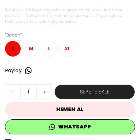
Siparişler 1-3 iş günü içinde kargoya verilir, takip numarası
paylaşılır. Türkiye’nin her yerine kargo yapılır. 14 gün içinde
koşulsuz şartsız iade hakkınız vardır.
"Beden"
S
M
L
XL
Paylaş
:
SEPETE EKLE
HEMEN AL
WHATSAPP