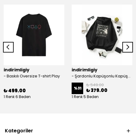
indirimligiy
indirimligiy
- Baskılı Oversize T-shirt Play
- Şardonlu Kapüşonlu Kapüşonlu Kanguru Cep Oversize Lastik Paça Sweatshirt Takimi
₺ 549.00
%
31
₺ 379.00
₺ 499.00
1 Renk 6 Beden
1 Renk 5 Beden
Kategoriler