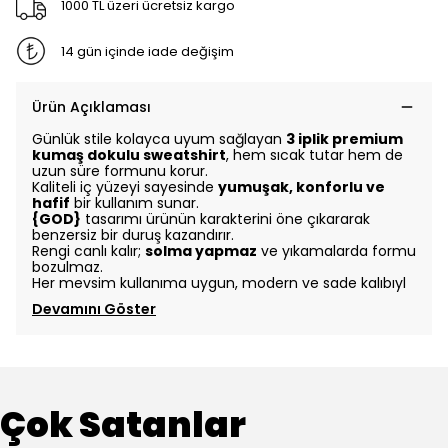
1000 TL üzeri ücretsiz kargo
14 gün içinde iade değişim
Ürün Açıklaması
Günlük stile kolayca uyum sağlayan
3 iplik premium
kumaş dokulu sweatshirt
, hem sıcak tutar hem de
uzun süre formunu korur.
Kaliteli iç yüzeyi sayesinde
yumuşak, konforlu ve
hafif
bir kullanım sunar.
{GOD}
tasarımı ürünün karakterini öne çıkararak
benzersiz bir duruş kazandırır.
Rengi canlı kalır;
solma yapmaz
ve yıkamalarda formu
bozulmaz.
Her mevsim kullanıma uygun, modern ve sade kalıbıyl
Devamını Göster
Çok Satanlar