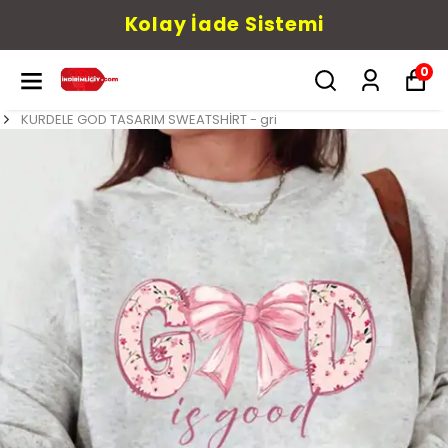
Kolay İade Sistemi
0
KURDELE GOD TASARIM SWEATSHİRT - gri