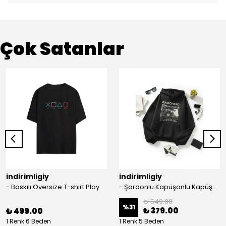
Çok Satanlar
indirimligiy
indirimligiy
- Baskılı Oversize T-shirt Play
- Şardonlu Kapüşonlu Kapüşonlu Kanguru Cep Oversize Lastik Paça Sweatshirt Takimi
₺ 549.00
%
31
₺ 379.00
₺ 499.00
1 Renk 6 Beden
1 Renk 5 Beden