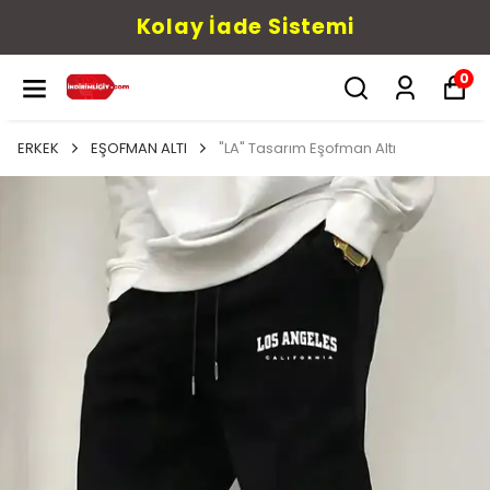
Kolay İade Sistemi
0
ERKEK
EŞOFMAN ALTI
"LA" Tasarım Eşofman Altı