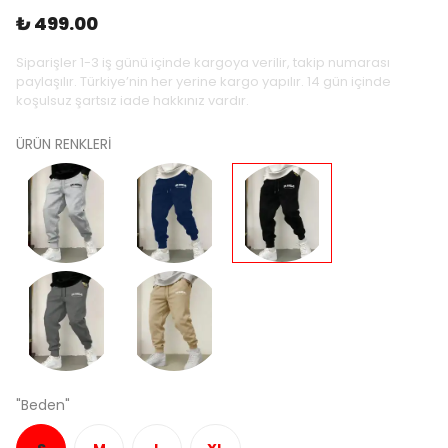
₺ 499.00
Siparişler 1-3 iş günü içinde kargoya verilir, takip numarası
paylaşılır. Türkiye’nin her yerine kargo yapılır. 14 gün içinde
koşulsuz şartsız iade hakkınız vardır.
ÜRÜN RENKLERİ
"Beden"