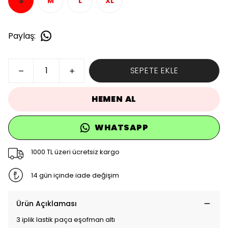
S
M
L
XL
Paylaş
:
SEPETE EKLE
HEMEN AL
WHATSAPP
1000 TL üzeri ücretsiz kargo
14 gün içinde iade değişim
Ürün Açıklaması
3 iplik lastik paça eşofman altı