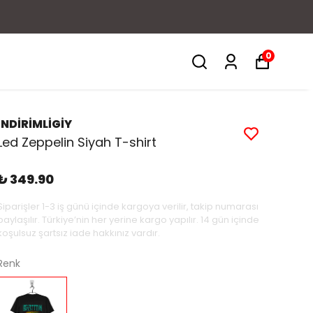
0
İNDİRİMLİGİY
Led Zeppelin Siyah T-shirt
₺ 349.90
Siparişler 1-3 iş günü içinde kargoya verilir, takip numarası
paylaşılır. Türkiye’nin her yerine kargo yapılır. 14 gün içinde
koşulsuz şartsız iade hakkınız vardır.
Renk