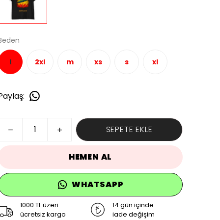
Beden
l
2xl
m
xs
s
xl
Paylaş
:
SEPETE EKLE
HEMEN AL
WHATSAPP
1000 TL üzeri
14 gün içinde
ücretsiz kargo
iade değişim