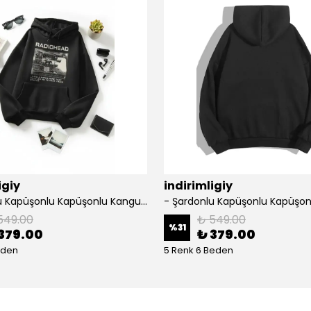
igiy
indirimligiy
- Şardonlu Kapüşonlu Kapüşonlu Kanguru Cep Oversize Lastik Paça Sweatshirt Takimi
549.00
₺ 549.00
%
31
379.00
₺ 379.00
eden
5 Renk 6 Beden