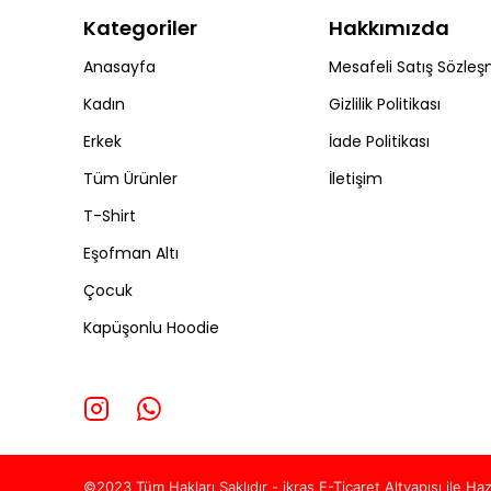
Kategoriler
Hakkımızda
Anasayfa
Mesafeli Satış Sözleş
Kadın
Gizlilik Politikası
Erkek
İade Politikası
Tüm Ürünler
İletişim
T-Shirt
Eşofman Altı
Çocuk
Kapüşonlu Hoodie
©2023 Tüm Hakları Saklıdır - ikras E-Ticaret
Altyapısı ile Haz