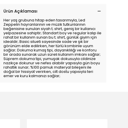
Ürün Açıklaması
Her yaş grubuna hitap eden tasarımıyla, Led
Zeppelin hayranlarının ve müzik tutkunlarının
beğenisine sunulan siyah t; shirt, geniş bir kullanıcı
yelpazesine sahiptir; Standart boy ve regular kalıp ile
rahat bir kullanım sunan bu t; shirt, günlük giyim için
idealdir; Basic silueti sayesinde sade ve şık bir
görünüm elde edilirken, her türlü kombinle uyum
sağlar; Dokuma kumaş tipi, dayanıklılığı ve konforu
bir arada sunarak uzun süreli kullanım imkanı sağlar;
Süprem dokuma tipi, yumuşak dokusuyla cildinize
nazikçe dokunur ve nefes alabilir yapısıyla gün boyu
rahatlık sunar; %100 pamuk materyal bileşeni ile
doğal bir hissiyat verirken, cilt dostu yapısıyla teri
emer ve kuru kalmanızı sağlar;