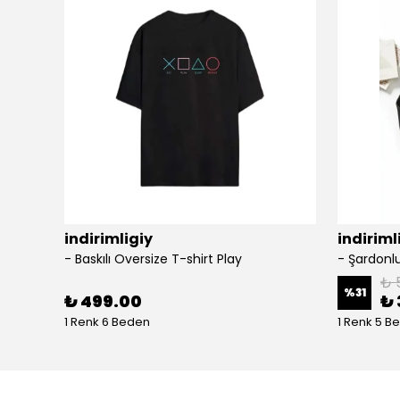
indirimligiy
indiriml
- Baskılı Oversize T-shirt Play
₺ 
%
31
₺ 499.00
₺ 
1 Renk 6 Beden
1 Renk 5 B