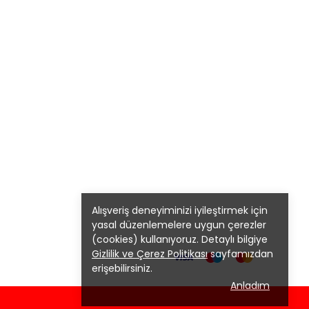
Alışveriş deneyiminizi iyileştirmek için
yasal düzenlemelere uygun çerezler
(cookies) kullanıyoruz. Detaylı bilgiye
Gizlilik ve Çerez Politikası
sayfamızdan
erişebilirsiniz.
Anladım