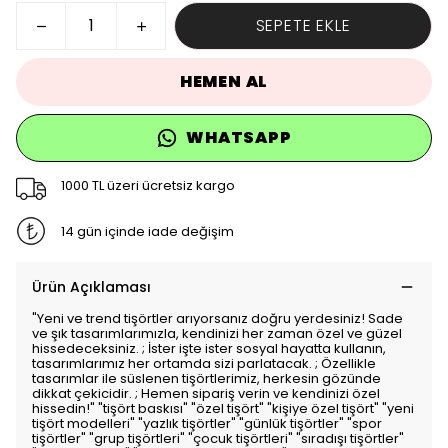
SEPETE EKLE
HEMEN AL
WHATSAPP
1000 TL üzeri ücretsiz kargo
14 gün içinde iade değişim
Ürün Açıklaması
"Yeni ve trend tişörtler arıyorsanız doğru yerdesiniz! Sade
ve şık tasarımlarımızla, kendinizi her zaman özel ve güzel
hissedeceksiniz. ; İster işte ister sosyal hayatta kullanın,
tasarımlarımız her ortamda sizi parlatacak. ; Özellikle
tasarımlar ile süslenen tişörtlerimiz, herkesin gözünde
dikkat çekicidir. ; Hemen sipariş verin ve kendinizi özel
hissedin!" "tişört baskısı" "özel tişört" "kişiye özel tişört" "yeni
tişört modelleri" "yazlık tişörtler" "günlük tişörtler" "spor
tişörtler" "grup tişörtleri" "çocuk tişörtleri" "sıradışı tişörtler"