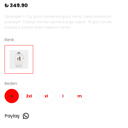
₺ 349.90
Siparişler 1-3 iş günü içinde kargoya verilir, takip numarası
paylaşılır. Türkiye’nin her yerine kargo yapılır. 14 gün içinde
koşulsuz şartsız iade hakkınız vardır.
Renk
Beden
s
2xl
xl
l
m
Paylaş
: