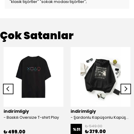
"klasik tişörtler" "sokak modası tişörtler";
Çok Satanlar
indirimligiy
indirimligiy
- Baskılı Oversize T-shirt Play
- Şardonlu Kapüşonlu Kapüşonlu Kanguru Cep Oversize Lastik Paça Sweatshirt Takimi
₺ 549.00
%
31
₺ 379.00
₺ 499.00