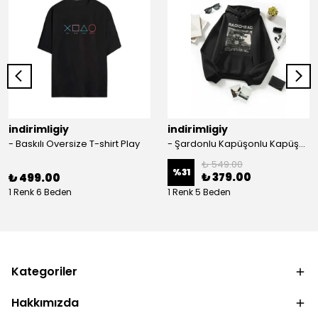
indirimligiy
indirimligiy
- Baskılı Oversize T-shirt Play
- Şardonlu Kapüşonlu Kapüşonlu Kanguru Cep Oversize Lastik Paça Sweatshirt Takimi
₺ 549.00
%
31
₺ 379.00
₺ 499.00
1 Renk 6 Beden
1 Renk 5 Beden
Kategoriler
Hakkımızda