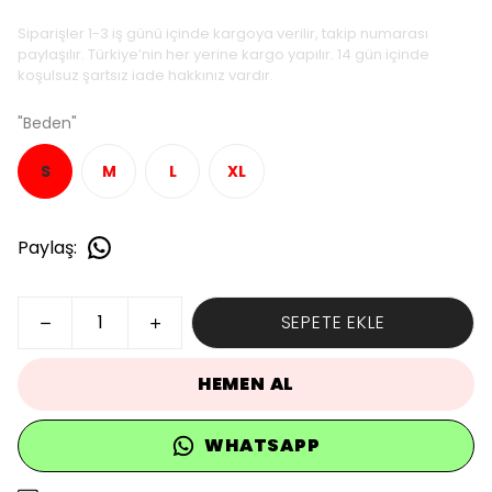
Siparişler 1-3 iş günü içinde kargoya verilir, takip numarası
paylaşılır. Türkiye’nin her yerine kargo yapılır. 14 gün içinde
koşulsuz şartsız iade hakkınız vardır.
"Beden"
S
M
L
XL
Paylaş
:
SEPETE EKLE
HEMEN AL
WHATSAPP