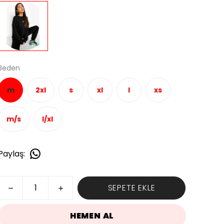
Beden
m
2xl
s
xl
l
xs
m/s
l/xl
Paylaş
:
SEPETE EKLE
HEMEN AL