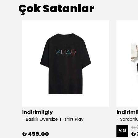
Çok Satanlar
indirimligiy
indiriml
- Baskılı Oversize T-shirt Play
₺ 
%
31
₺ 499.00
₺ 