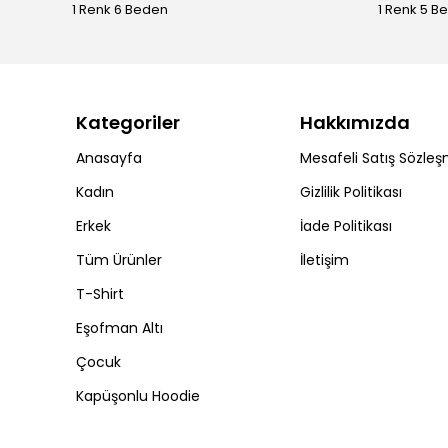
1 Renk 6 Beden
1 Renk 5 B
Kategoriler
Hakkımızda
Anasayfa
Mesafeli Satış Sözleş
Kadın
Gizlilik Politikası
Erkek
İade Politikası
Tüm Ürünler
İletişim
T-Shirt
Eşofman Altı
Çocuk
Kapüşonlu Hoodie