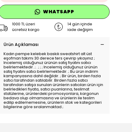
WHATSAPP
1000 TL üzeri
14 gün içinde
ücretsiz kargo
iade değişim
Ürün Açıklaması
Kadın pempe kelebek baskılı sweatshirt alt üst
eşofman takımı 30 derece ters çevirip yıkayınız ;
Incelemiş olduğunuz ürünün satış fiyatını satıcı
belirlemektedir. ; . ; ; ; Incelemiş olduğunuz ürünün
satış fiyatını satıcı belirlemektedir. ; Bu ürün indirim
kampanyasına dahil değildir. ; Bir ürün, birden fazla
satıcı tarafından satılabilir. Birden fazla satıcı
tarafından satışa sunulan ürünlerin satıcıları ürün için
belirledikleri fiyata, satıcı puanlarına, teslimat
statülerine, ürünlerdeki promosyonlara, kargonun
bedava olup olmamasına ve ürünlerin ile teslim
edilip edilememesine, ürünlerin stok ve kategorileri
bilgilerine göre sıralanmaktad ;