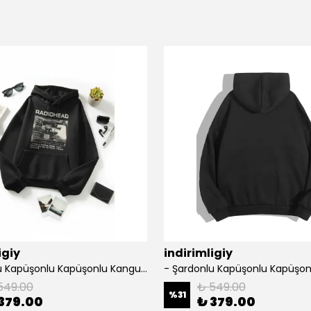
igiy
indirimligiy
- Şardonlu Kapüşonlu Kapüşonlu Kanguru Cep Oversize Lastik Paça Sweatshirt Takimi
549.00
₺ 549.00
%
31
379.00
₺ 379.00