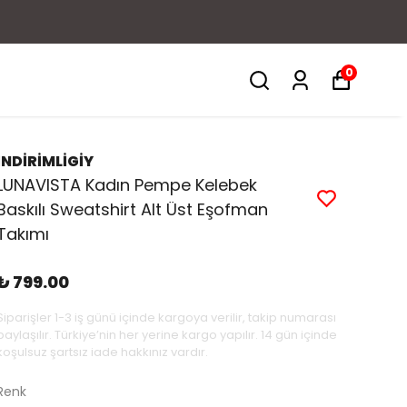
0
İNDİRİMLİGİY
LUNAVISTA Kadın Pempe Kelebek
Baskılı Sweatshirt Alt Üst Eşofman
Takımı
₺ 799.00
Siparişler 1-3 iş günü içinde kargoya verilir, takip numarası
paylaşılır. Türkiye’nin her yerine kargo yapılır. 14 gün içinde
koşulsuz şartsız iade hakkınız vardır.
Renk