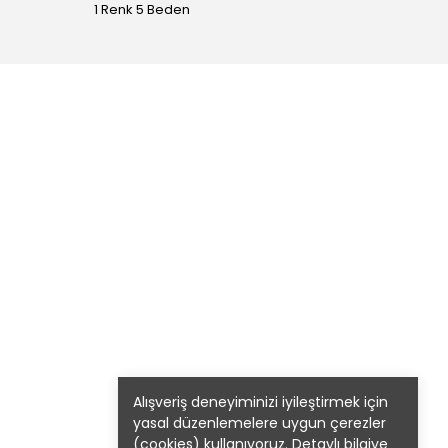
1 Renk 5 Beden
1 Renk 
Alışveriş deneyiminizi iyileştirmek için
yasal düzenlemelere uygun çerezler
(cookies) kullanıyoruz. Detaylı bilgiye