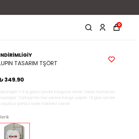
/Eft %5 indirim
0
İNDİRİMLİGİY
LUPIN TASARIM TŞÖRT
₺ 349.90
Siparişler 1-3 iş günü içinde kargoya verilir, takip numarası
paylaşılır. Türkiye’nin her yerine kargo yapılır. 14 gün içinde
koşulsuz şartsız iade hakkınız vardır.
Renk