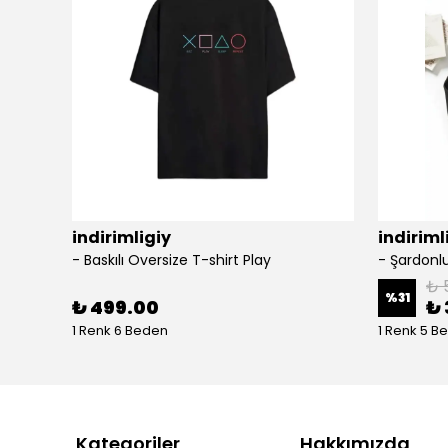
indirimligiy
indiriml
- Baskılı Oversize T-shirt Play
₺ 
%
31
₺ 499.00
₺ 
1 Renk 6 Beden
1 Renk 5 B
Kategoriler
Hakkımızda