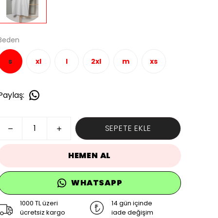
Beden
s
xl
l
2xl
m
xs
Paylaş
:
SEPETE EKLE
HEMEN AL
WHATSAPP
1000 TL üzeri
14 gün içinde
ücretsiz kargo
iade değişim