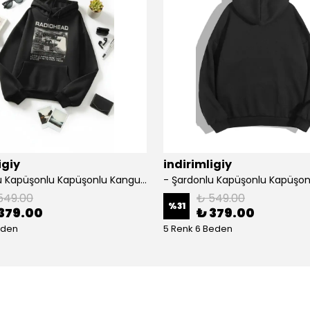
igiy
indirimligiy
- Şardonlu Kapüşonlu Kapüşonlu Kanguru Cep Oversize Lastik Paça Sweatshirt Takimi
549.00
₺ 549.00
%
31
379.00
₺ 379.00
eden
5 Renk 6 Beden