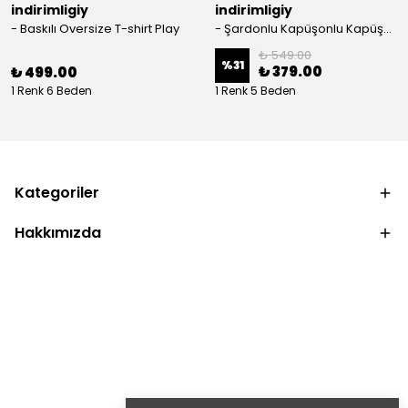
indirimligiy
indirimligiy
- Baskılı Oversize T-shirt Play
- Şardonlu Kapüşonlu Kapüşonlu Kanguru Cep Oversize Lastik Paça Sweatshirt Takimi
₺ 549.00
%
31
₺ 379.00
₺ 499.00
1 Renk 6 Beden
1 Renk 5 Beden
Kategoriler
Hakkımızda