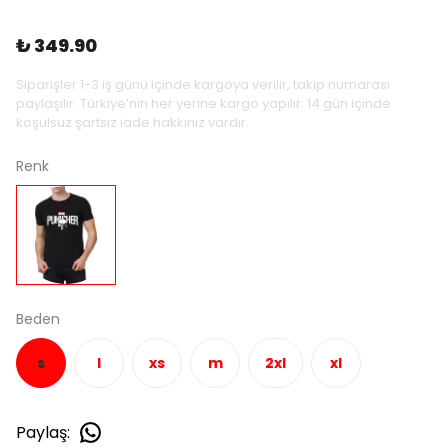
₺ 349.90
Siparişler 1-3 iş günü içinde kargoya verilir, takip numarası
paylaşılır. Türkiye’nin her yerine kargo yapılır. 14 gün içinde
koşulsuz şartsız iade hakkınız vardır.
Renk
Beden
s
l
xs
m
2xl
xl
Paylaş
: