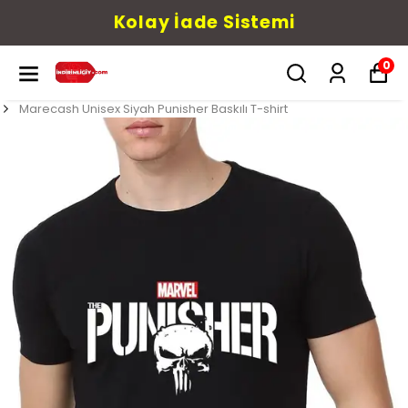
Kolay İade Sistemi
0
Marecash Unisex Siyah Punisher Baskılı T-shirt