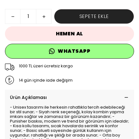
SEPETE EKLE
HEMEN AL
WHATSAPP
1000 TL üzeri ücretsiz kargo
14 gün içinde iade değişim
Ürün Açıklaması
- Unisex tasarımı ile herkesin rahatlıkla tercih edebileceği
bir stil sunar; - Siyah renk seçeneği, kolay kombin yapma
imkanı sağlar ve zamansız bir görünüm kazandırır; -
Punisher baskısı, modern ve trend bir görünüm için idealdir;
- Kısa kollu tasarımı, sıcak havalarda serinlik ve konfor
sunar; - Basic silueti sayesinde günlük kullanım için
uygundur; rahatlığı ve şıklığı bir arada sunar; - Orta boy