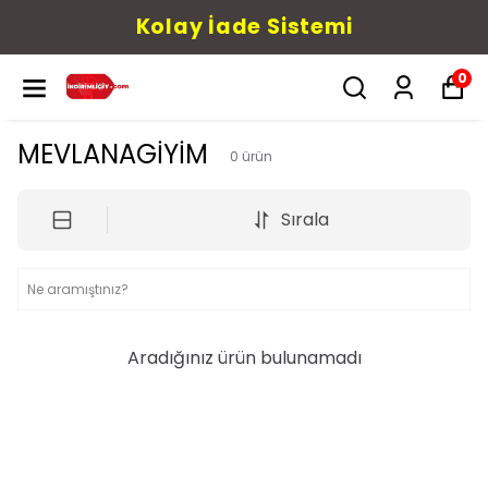
Kolay İade Sistemi
0
MEVLANAGİYİM
0
ürün
Sırala
Aradığınız ürün bulunamadı