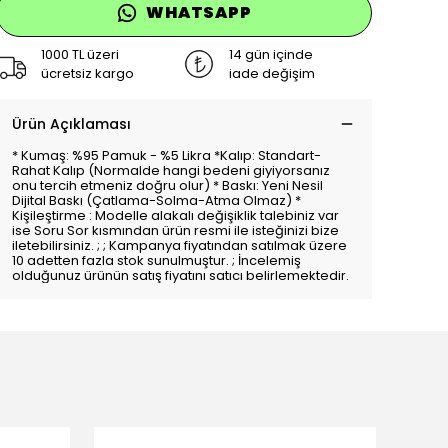
WHATSAPP
1000 TL üzeri
14 gün içinde
ücretsiz kargo
iade değişim
Ürün Açıklaması
* Kumaş: %95 Pamuk - %5 Likra *Kalıp: Standart-
Rahat Kalıp (Normalde hangi bedeni giyiyorsanız
onu tercih etmeniz doğru olur) * Baskı: Yeni Nesil
Dijital Baskı (Çatlama-Solma-Atma Olmaz) *
Kişileştirme : Modelle alakalı değişiklik talebiniz var
ise Soru Sor kısmından ürün resmi ile isteğinizi bize
iletebilirsiniz. ; ; Kampanya fiyatından satılmak üzere
10 adetten fazla stok sunulmuştur. ; İncelemiş
olduğunuz ürünün satış fiyatını satıcı belirlemektedir.