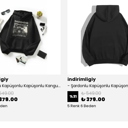
igiy
indirimligiy
- Şardonlu Kapüşonlu Kapüşonlu Kanguru Cep Oversize Lastik Paça Sweatshirt Takimi
549.00
₺ 549.00
%
31
379.00
₺ 379.00
eden
5 Renk 6 Beden