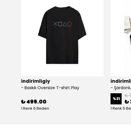
indirimligiy
indiriml
- Baskılı Oversize T-shirt Play
₺ 
%
31
₺ 499.00
₺ 
1 Renk 6 Beden
1 Renk 5 B