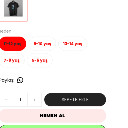
Beden
11-12 yaş
9-10 yaş
13-14 yaş
7-8 yaş
5-6 yaş
Paylaş
:
SEPETE EKLE
HEMEN AL