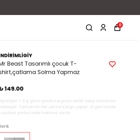
0
İNDİRİMLİGİY
Mr Beast Tasarımlı çocuk T-
shirt,çatlama Solma Yapmaz
₺ 149.00
Siparişler 1-3 iş günü içinde kargoya verilir, takip numarası
paylaşılır. Türkiye’nin her yerine kargo yapılır. 14 gün içinde
koşulsuz şartsız iade hakkınız vardır.
Renk