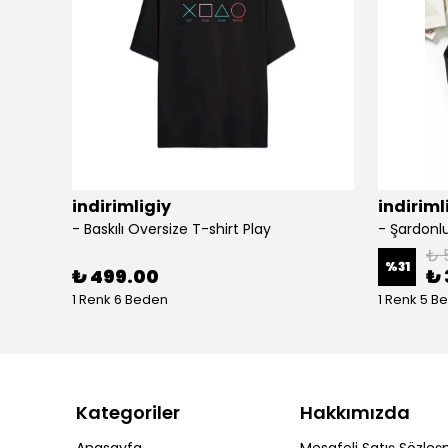
indirimligiy
indiriml
- Baskılı Oversize T-shirt Play
₺ 
%
31
₺ 499.00
₺ 
1 Renk 6 Beden
1 Renk 5 B
Kategoriler
Hakkımızda