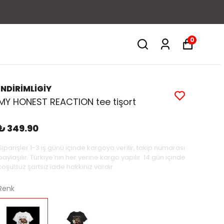
0
İNDİRİMLİGİY
MY HONEST REACTION tee tişort
₺ 349.90
Siparişler 1-3 iş günü içinde kargoya verilir, takip numarası
paylaşılır. Türkiye’nin her yerine kargo yapılır. 14 gün içinde
koşulsuz şartsız iade hakkınız vardır.
Renk