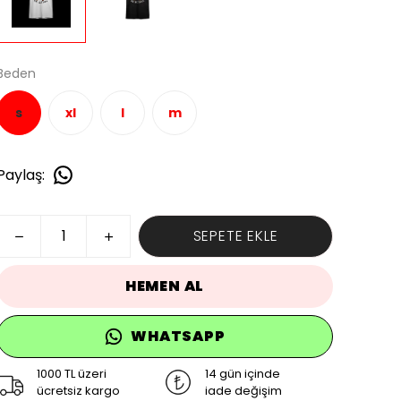
Beden
s
xl
l
m
Paylaş
:
SEPETE EKLE
HEMEN AL
WHATSAPP
1000 TL üzeri
14 gün içinde
ücretsiz kargo
iade değişim