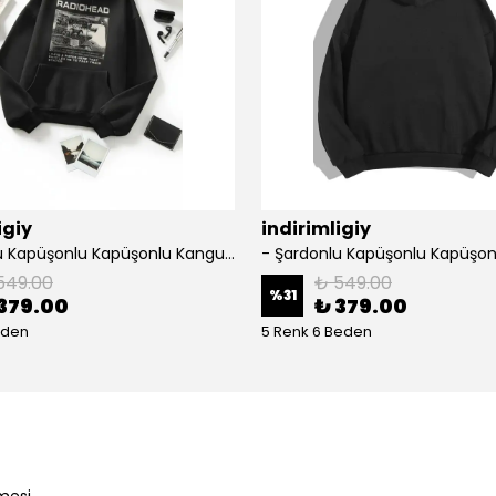
igiy
indirimligiy
- Şardonlu Kapüşonlu Kapüşonlu Kanguru Cep Oversize Lastik Paça Sweatshirt Takimi
549.00
₺ 549.00
%
31
379.00
₺ 379.00
eden
5 Renk 6 Beden