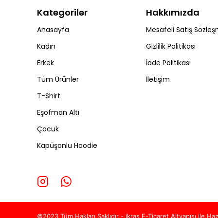
Kategoriler
Hakkımızda
Anasayfa
Mesafeli Satış Sözleş
Kadın
Gizlilik Politikası
Erkek
İade Politikası
Tüm Ürünler
İletişim
T-Shirt
Eşofman Altı
Çocuk
Kapüşonlu Hoodie
©2023 Tüm Hakları Saklıdır - ikras E-Ticaret
Altyapısı ile Haz