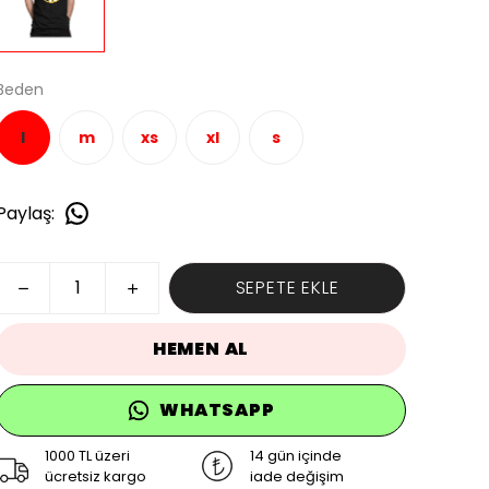
Beden
l
m
xs
xl
s
Paylaş
:
SEPETE EKLE
HEMEN AL
WHATSAPP
1000 TL üzeri
14 gün içinde
ücretsiz kargo
iade değişim