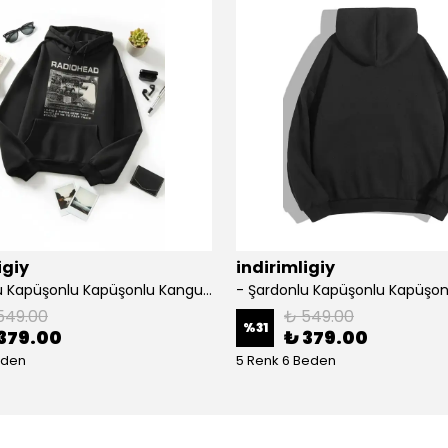
igiy
indirimligiy
- Şardonlu Kapüşonlu Kapüşonlu Kanguru Cep Oversize Lastik Paça Sweatshirt Takimi
549.00
₺ 549.00
%
31
379.00
₺ 379.00
eden
5 Renk 6 Beden