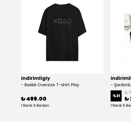
indirimligiy
indiriml
- Baskılı Oversize T-shirt Play
₺ 
%
31
₺ 499.00
₺ 
1 Renk 6 Beden
1 Renk 5 B