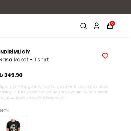
0
İNDİRİMLİGİY
Nasa Roket - Tshirt
₺ 349.90
Siparişler 1-3 iş günü içinde kargoya verilir, takip numarası
paylaşılır. Türkiye’nin her yerine kargo yapılır. 14 gün içinde
koşulsuz şartsız iade hakkınız vardır.
Renk