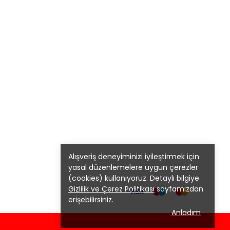
Alışveriş deneyiminizi iyileştirmek için
yasal düzenlemelere uygun çerezler
(cookies) kullanıyoruz. Detaylı bilgiye
Gizlilik ve Çerez Politikası
sayfamızdan
erişebilirsiniz.
Anladım