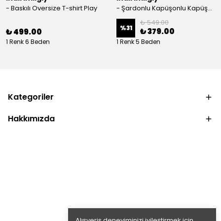
- Baskılı Oversize T-shirt Play
- Şardonlu Kapüşonlu Kapüşonlu Kanguru Cep Oversize Lastik Paça Sweatshirt Takimi
₺ 549.00
%
31
₺ 379.00
₺ 499.00
1 Renk 6 Beden
1 Renk 5 Beden
Kategoriler
Hakkımızda
Alışveriş deneyiminizi iyileştirmek için