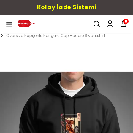
Kolay İade Sistemi
0
Oversize Kapşonlu Kanguru Cep Hoddie Sweatshirt