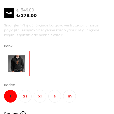
₺ 549.00
%
31
₺ 379.00
Siparişler 1-3 iş günü içinde kargoya verilir, takip numarası
paylaşılır. Türkiye’nin her yerine kargo yapılır. 14 gün içinde
koşulsuz şartsız iade hakkınız vardır.
Renk
Beden
l
xs
xl
s
m
Paylaş
: