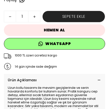
SEPETE EKLE
HEMEN AL
WHATSAPP
1000 TL üzeri ücretsiz kargo
14 gün içinde iade değişim
Ürün Açıklaması
Uzun kollu tasarımı ile mevsim geçişlerinde ve serin
havalarda konforlu bir kullanım sunar; Pratik kanguru cep
detayı, ellerinizi sıcak tutarken eşyalarınızı güvenle
taşımanız için idealdir; Uzun boy kesimi sayesinde rahat
hareket etme özgürlüğü sağlar ve şık bir görünüm
kazandırır; Sıfır yaka tasarımı, modern ve minimalist bir stil