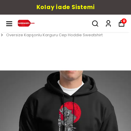
Kolay İade Sistemi
0
Oversize Kapşonlu Karguru Cep Hoddie Sweatshirt