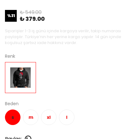
₺ 549.00
%
31
₺ 379.00
Siparişler 1-3 iş günü içinde kargoya verilir, takip numarası
paylaşılır. Türkiye’nin her yerine kargo yapılır. 14 gün içinde
koşulsuz şartsız iade hakkınız vardır.
Renk
Beden
s
m
xl
l
Paylaş
: