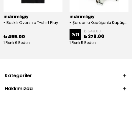
indirimligiy
indirimligiy
- Baskılı Oversize T-shirt Play
- Şardonlu Kapüşonlu Kapüşonlu Kanguru Cep Oversize Lastik Paça Sweatshirt Takimi
₺ 549.00
%
31
₺ 379.00
₺ 499.00
1 Renk 6 Beden
1 Renk 5 Beden
Kategoriler
Hakkımızda