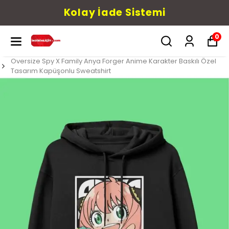
Kolay İade Sistemi
0
Oversize Spy X Family Anya Forger Anime Karakter Baskılı Özel
Tasarım Kapüşonlu Sweatshirt