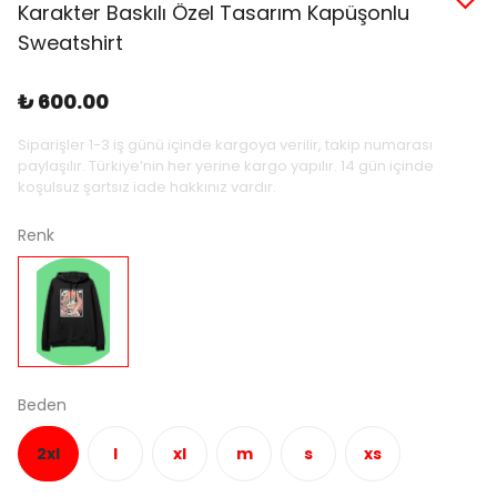
Karakter Baskılı Özel Tasarım Kapüşonlu
Sweatshirt
₺ 600.00
Siparişler 1-3 iş günü içinde kargoya verilir, takip numarası
paylaşılır. Türkiye’nin her yerine kargo yapılır. 14 gün içinde
koşulsuz şartsız iade hakkınız vardır.
Renk
Beden
2xl
l
xl
m
s
xs