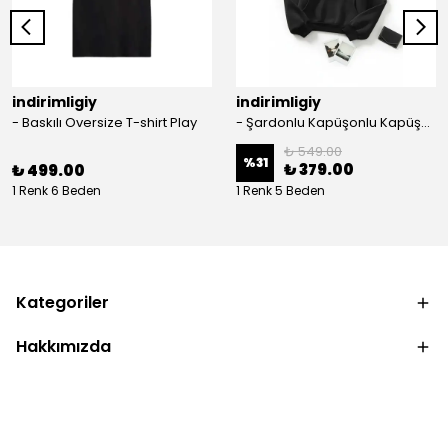
indirimligiy
indirimligiy
- Baskılı Oversize T-shirt Play
- Şardonlu Kapüşonlu Kapüşonlu Kanguru Cep Oversize Lastik Paça Sweatshirt Takimi
₺ 549.00
%
31
₺ 379.00
₺ 499.00
1 Renk 6 Beden
1 Renk 5 Beden
Kategoriler
Hakkımızda