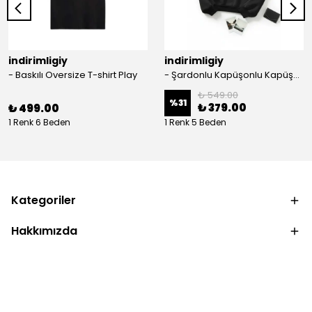
indirimligiy
indirimligiy
- Baskılı Oversize T-shirt Play
- Şardonlu Kapüşonlu Kapüşonlu Kanguru Cep Oversize Lastik Paça Sweatshirt Takimi
₺ 549.00
%
31
₺ 379.00
₺ 499.00
1 Renk 6 Beden
1 Renk 5 Beden
Kategoriler
Hakkımızda