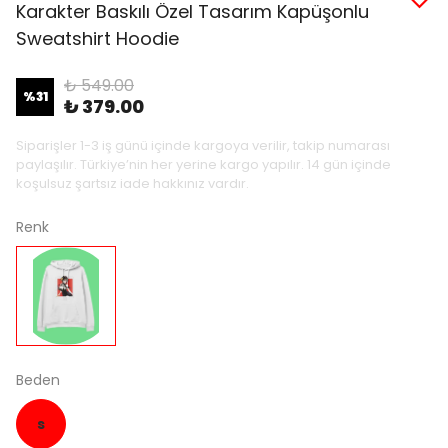
Karakter Baskılı Özel Tasarım Kapüşonlu
Sweatshirt Hoodie
₺ 549.00
%
31
₺ 379.00
Siparişler 1-3 iş günü içinde kargoya verilir, takip numarası
paylaşılır. Türkiye’nin her yerine kargo yapılır. 14 gün içinde
koşulsuz şartsız iade hakkınız vardır.
Renk
Beden
s