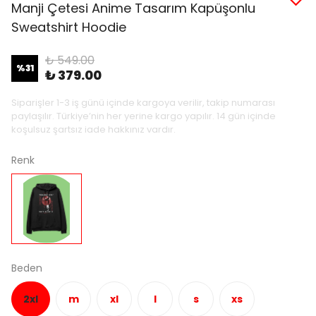
Manji Çetesi Anime Tasarım Kapüşonlu
Sweatshirt Hoodie
₺ 549.00
%
31
₺ 379.00
Siparişler 1-3 iş günü içinde kargoya verilir, takip numarası
paylaşılır. Türkiye’nin her yerine kargo yapılır. 14 gün içinde
koşulsuz şartsız iade hakkınız vardır.
Renk
Beden
2xl
m
xl
l
s
xs