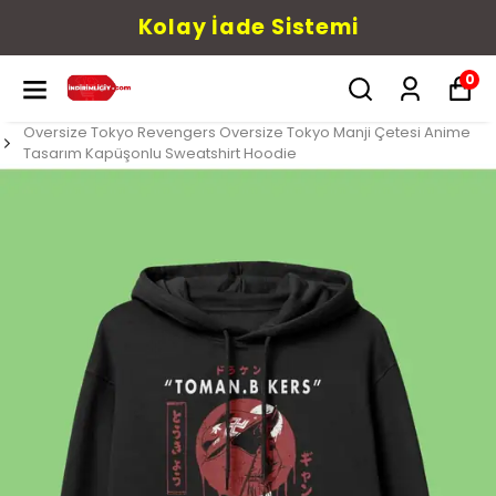
Kolay İade Sistemi
0
Oversize Tokyo Revengers Oversize Tokyo Manji Çetesi Anime
Tasarım Kapüşonlu Sweatshirt Hoodie