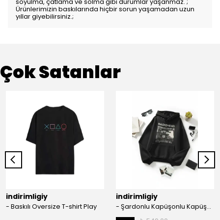
soyulma, çatlama ve solma gibi durumlar yaşanmaz. ;
Ürünlerimizin baskılarında hiçbir sorun yaşamadan uzun
yıllar giyebilirsiniz.;
Çok Satanlar
indirimligiy
indirimligiy
- Baskılı Oversize T-shirt Play
- Şardonlu Kapüşonlu Kapüşonlu Kanguru Cep Oversize Lastik Paça Sweatshirt Takimi