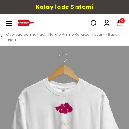
Kolay İade Sistemi
0
Oversize Uchiha Itachi Naruto Anime Karakter Tasarım Baskılı
Tişört