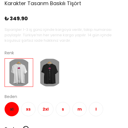
Karakter Tasarım Baskılı Tişört
₺ 349.90
Siparişler 1-3 iş günü içinde kargoya verilir, takip numarası
paylaşılır. Türkiye’nin her yerine kargo yapılır. 14 gün içinde
koşulsuz şartsız iade hakkınız vardır.
Renk
Beden
xl
xs
2xl
s
m
l