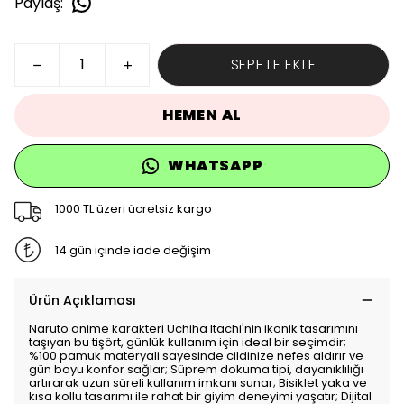
Paylaş
:
SEPETE EKLE
HEMEN AL
WHATSAPP
1000 TL üzeri ücretsiz kargo
14 gün içinde iade değişim
Ürün Açıklaması
Naruto anime karakteri Uchiha Itachi'nin ikonik tasarımını
taşıyan bu tişört, günlük kullanım için ideal bir seçimdir;
%100 pamuk materyali sayesinde cildinize nefes aldırır ve
gün boyu konfor sağlar; Süprem dokuma tipi, dayanıklılığı
artırarak uzun süreli kullanım imkanı sunar; Bisiklet yaka ve
kısa kollu tasarımı ile rahat bir giyim deneyimi yaşatır; Dijital