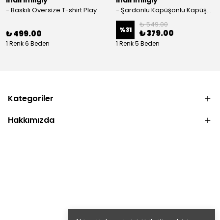
indirimligiy
indirimligiy
- Baskılı Oversize T-shirt Play
- Şardonlu Kapüşonlu Kapüşonlu Kanguru Cep Oversize Lastik Paça Sweatshirt Takimi
₺ 549.00
%
31
₺ 379.00
₺ 499.00
1 Renk 6 Beden
1 Renk 5 Beden
Kategoriler
Hakkımızda