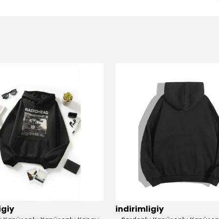
igiy
indirimligiy