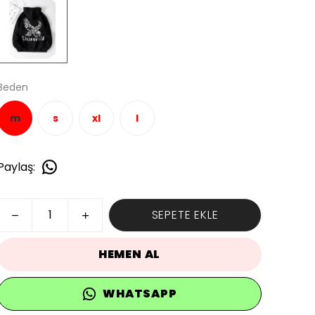
Beden
m
s
xl
l
Paylaş
:
SEPETE EKLE
HEMEN AL
WHATSAPP