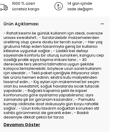
1000 TL üzeri
14 gün içinde
ücretsiz kargo
iade değişim
Ürün Açıklaması
- Rahat kesimi ile günlük kullanım için ideal, oversize
unisex sweatshirt.; - Sürdürülebilir malzemelerden
üretilmiş olup çevre dostu bir tercih sunar.; - Her yaş
grubuna hitap eden tasarımıyla geniş bir kullanıcı
kitlesine uygunluk sağlar.; - Lastikli bel detayı
sayesinde konforlu bir oturuş sunarken, kanguru cep
özelliği pratik eşya taşıma imkanı tanır.; - 30
derecede ters yıkama talimatına uygun şekilde
kolayca temizlenebilir; böylece uzun süreli kullanım
için idealdir.; - Tekli paket içeriğiyle ihtiyacınız olan
tek ürünü hemen edinin; ekstra kutu maliyetinden
tasarruf edin.; - Kış ayları için mükemmel bir seçim
olan bu sweatshirt, soğuk havalarda sıcak tutacak
yapıdadır.; - Bağcıklı kapama şekli ile kişisel
konforunuza göre ayarlama yapabilirsiniz; aynı
zamanda şık bir görünüm kazandırır.; - Pamuklu
kumaşı cildinizle dost dokusuyla gün boyu rahatlık
sağlar.; - Uzun kollu tasarım soğuktan korurken stil
sahibi görünmenizi de garanti eder.; - Baskılı
deseniyle dikkat çekici bir tarza
Devamını Göster