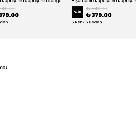
- Şardonlu Kapüşonlu Kapüşonlu Kanguru Cep Oversize Lastik Paça Sweatshirt Takimi
549.00
₺ 549.00
%
31
379.00
₺ 379.00
eden
5 Renk 6 Beden
mesi