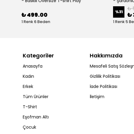
- Baskılı Oversize T-shirt Play
₺ 
%
31
₺ 499.00
₺ 
1 Renk 6 Beden
1 Renk 5 B
Kategoriler
Hakkımızda
Anasayfa
Mesafeli Satış Sözleş
Kadın
Gizlilik Politikası
Erkek
İade Politikası
Tüm Ürünler
İletişim
T-Shirt
Eşofman Altı
Çocuk