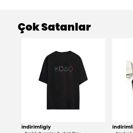
Çok Satanlar
indirimligiy
indiriml