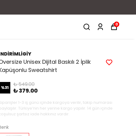
0
İNDİRİMLİGİY
Oversize Unisex Dijital Baskılı 2 İplik
Kapüşonlu Sweatshirt
₺ 549.00
%
31
₺ 379.00
Siparişler 1-3 iş günü içinde kargoya verilir, takip numarası
paylaşılır. Türkiye’nin her yerine kargo yapılır. 14 gün içinde
koşulsuz şartsız iade hakkınız vardır.
Renk