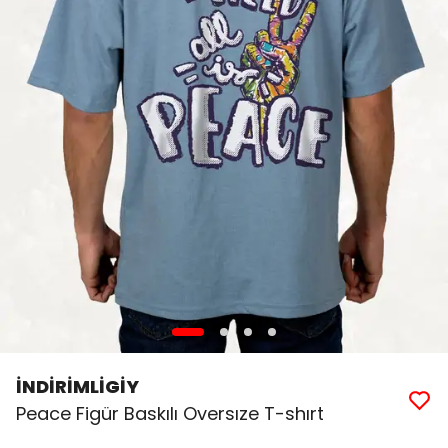
İNDİRİMLİGİY
Peace Figür Baskılı Oversıze T-shırt