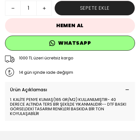
SEPETE EKLE
HEMEN AL
WHATSAPP
1000 TL üzeri ücretsiz kargo
14 gün içinde iade değişim
Ürün Açıklaması
1. KALİTE PENYE KUMAŞ(165 GR/M2) KULLANILMIŞTIR- 40
DERECE ALTINDA TERS BİR ŞEKİLDE YIKANMALIDIR-- DTF BASKI
GÖRSELDEKİ TASARIM RENKLERİ BASKIDA BİR TON
KOYULAŞABİLİR