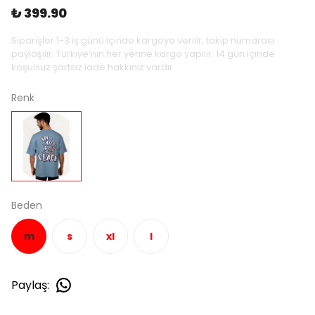
₺ 399.90
Siparişler 1-3 iş günü içinde kargoya verilir, takip numarası
paylaşılır. Türkiye’nin her yerine kargo yapılır. 14 gün içinde
koşulsuz şartsız iade hakkınız vardır.
Renk
Beden
m
s
xl
l
Paylaş
: