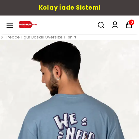
Kolay İade Sistemi
0
Peace Figür Baskılı Oversıze T-shırt