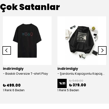
Çok Satanlar
indirimligiy
indirimligiy
- Baskılı Oversize T-shirt Play
- Şardonlu Kapüşonlu Kapüşonlu Kanguru Cep Oversize Lastik Paça Sweatshirt Takimi
₺ 549.00
%
31
₺ 379.00
₺ 499.00
1 Renk 6 Beden
1 Renk 5 Beden